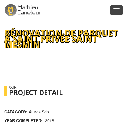
Toggl
navig
RÉNOVATION DE PARQUET
À SAINT PRIVÉE SAINT
MESMIN
OUR
PROJECT DETAIL
CATAGORY:
Autres Sols
YEAR COMPLETED:
2018