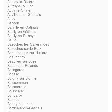
Aulnay-la-Rivière
Autruy-sur-Juine
Autry-le-Châtel
Auvilliers-en-Gâtinais
Auxy
Baccon
Barville-en-Gâtinais
Batilly-en-Gâtinais
Batilly-en-Puisaye
Baule
Bazoches-les-Gallerandes
Bazoches-sur-le-Betz
Beauchamps-sur-Huillard
Beaugency
Beaulieu-sur-Loire
Beaune-la-Rolande
Bellegarde
Boësse
Boigny-sur-Bionne
Boiscommun
Boismorand
Boisseaux
Bondaroy
Bonnée
Bonny-sur-Loire
Bordeaux-en-Gâtinais