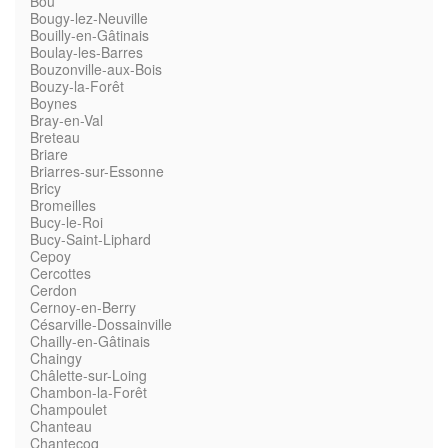
Bou
Bougy-lez-Neuville
Bouilly-en-Gâtinais
Boulay-les-Barres
Bouzonville-aux-Bois
Bouzy-la-Forêt
Boynes
Bray-en-Val
Breteau
Briare
Briarres-sur-Essonne
Bricy
Bromeilles
Bucy-le-Roi
Bucy-Saint-Liphard
Cepoy
Cercottes
Cerdon
Cernoy-en-Berry
Césarville-Dossainville
Chailly-en-Gâtinais
Chaingy
Châlette-sur-Loing
Chambon-la-Forêt
Champoulet
Chanteau
Chantecoq