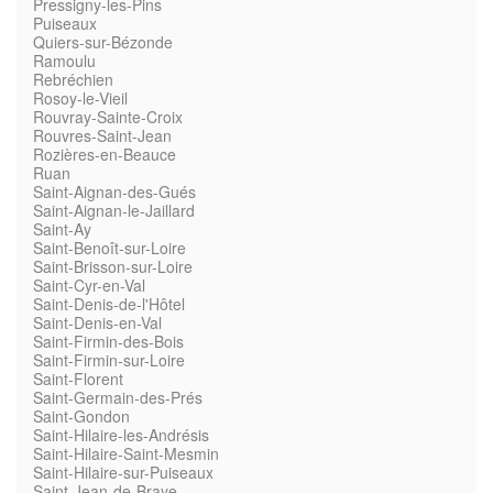
Pressigny-les-Pins
Puiseaux
Quiers-sur-Bézonde
Ramoulu
Rebréchien
Rosoy-le-Vieil
Rouvray-Sainte-Croix
Rouvres-Saint-Jean
Rozières-en-Beauce
Ruan
Saint-Aignan-des-Gués
Saint-Aignan-le-Jaillard
Saint-Ay
Saint-Benoît-sur-Loire
Saint-Brisson-sur-Loire
Saint-Cyr-en-Val
Saint-Denis-de-l'Hôtel
Saint-Denis-en-Val
Saint-Firmin-des-Bois
Saint-Firmin-sur-Loire
Saint-Florent
Saint-Germain-des-Prés
Saint-Gondon
Saint-Hilaire-les-Andrésis
Saint-Hilaire-Saint-Mesmin
Saint-Hilaire-sur-Puiseaux
Saint-Jean-de-Braye