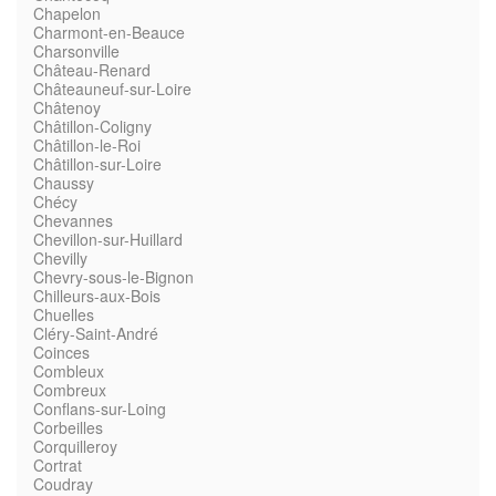
Chapelon
Charmont-en-Beauce
Charsonville
Château-Renard
Châteauneuf-sur-Loire
Châtenoy
Châtillon-Coligny
Châtillon-le-Roi
Châtillon-sur-Loire
Chaussy
Chécy
Chevannes
Chevillon-sur-Huillard
Chevilly
Chevry-sous-le-Bignon
Chilleurs-aux-Bois
Chuelles
Cléry-Saint-André
Coinces
Combleux
Combreux
Conflans-sur-Loing
Corbeilles
Corquilleroy
Cortrat
Coudray