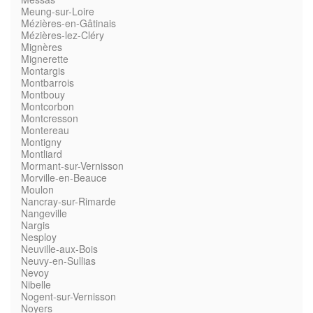
Meung-sur-Loire
Mézières-en-Gâtinais
Mézières-lez-Cléry
Mignères
Mignerette
Montargis
Montbarrois
Montbouy
Montcorbon
Montcresson
Montereau
Montigny
Montliard
Mormant-sur-Vernisson
Morville-en-Beauce
Moulon
Nancray-sur-Rimarde
Nangeville
Nargis
Nesploy
Neuville-aux-Bois
Neuvy-en-Sullias
Nevoy
Nibelle
Nogent-sur-Vernisson
Noyers