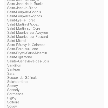
Saint-Jean-de-la-Ruelle
Saint-Jean-le-Blanc
Saint-Loup-de-Gonois
Saint-Loup-des-Vignes
Saint-Lyé-la-Forêt
Saint-Martin-d'Abbat
Saint-Martin-sur-Ocre
Saint-Maurice-sur-Aveyron
Saint-Maurice-sur-Fessard
Saint-Michel
Saint-Péravy-la-Colombe
Saint-Père-sur-Loire
Saint-Pryvé-Saint-Mesmin
Saint-Sigismond
Sainte-Geneviève-des-Bois
Sandillon
Santeau
Saran
Sceaux-du-Gâtinais
Seichebrières
Semoy
Sennely
Sermaises
Sigloy
Solterre
Sougy