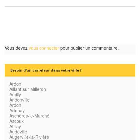
Vous devez
vous connecter
pour publier un commentaire.
Besoin d’un carreleur dans votre ville ?
Ardon
Aillant-sur-Milleron
Amilly
Andonville
Ardon
Artenay
Aschères-le-Marché
Ascoux
Attray
Audeville
Augerville-la-Rivière