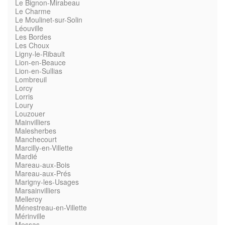
Le Bignon-Mirabeau
Le Charme
Le Moulinet-sur-Solin
Léouville
Les Bordes
Les Choux
Ligny-le-Ribault
Lion-en-Beauce
Lion-en-Sullias
Lombreuil
Lorcy
Lorris
Loury
Louzouer
Mainvilliers
Malesherbes
Manchecourt
Marcilly-en-Villette
Mardié
Mareau-aux-Bois
Mareau-aux-Prés
Marigny-les-Usages
Marsainvilliers
Melleroy
Ménestreau-en-Villette
Mérinville
Messas