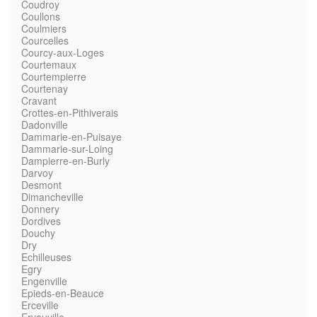
Coudroy
Coullons
Coulmiers
Courcelles
Courcy-aux-Loges
Courtemaux
Courtempierre
Courtenay
Cravant
Crottes-en-Pithiverais
Dadonville
Dammarie-en-Puisaye
Dammarie-sur-Loing
Dampierre-en-Burly
Darvoy
Desmont
Dimancheville
Donnery
Dordives
Douchy
Dry
Echilleuses
Egry
Engenville
Epieds-en-Beauce
Erceville