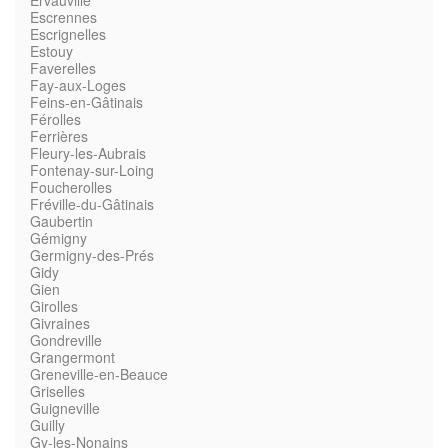
Ervauville
Escrennes
Escrignelles
Estouy
Faverelles
Fay-aux-Loges
Feins-en-Gâtinais
Férolles
Ferrières
Fleury-les-Aubrais
Fontenay-sur-Loing
Foucherolles
Fréville-du-Gâtinais
Gaubertin
Gémigny
Germigny-des-Prés
Gidy
Gien
Girolles
Givraines
Gondreville
Grangermont
Greneville-en-Beauce
Griselles
Guigneville
Guilly
Gy-les-Nonains