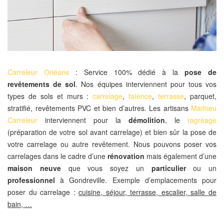
Carreleur Orléans
: Service 100% dédié à la
pose de
revêtements de sol
. Nos équipes interviennent pour tous vos
types de sols et murs :
carrelage
,
faïence
,
terrasse
, parquet,
stratifié, revêtements PVC et bien d’autres. Les artisans
Mathieu
Carreleur
interviennent pour la
démolition
, le
ragréage
(préparation de votre sol avant carrelage) et bien sûr la pose de
votre carrelage ou autre revêtement. Nous pouvons poser vos
carrelages dans le cadre d’une
rénovation
mais également d’une
maison neuve
que vous soyez un
particulier
ou un
professionnel
à Gondreville. Exemple d’emplacements pour
poser du carrelage :
cuisine, séjour, terrasse, escalier, salle de
bain, …