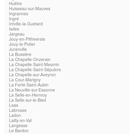
Huêtre
Huisseau-sur-Mauves
Ingrannes
Ingré
Intville-la-Guétard
Isdes
Jargeau
Jouy-en-Pithiverais
Jouy-le-Potier
Juranville
La Bussière
La Chapelle-Onzerain
La Chapelle-Saint-Mesmin
La Chapelle-Saint-Sépulcre
La Chapelle-sur-Aveyron
La Cour-Marigny
La Ferté-Saint-Aubin
La Neuville-sur-Essonne
La Selle-en-Hermoy
La Selle-sur-le-Bied
Laas
Labrosse
Ladon
Lailly-en-Val
Langesse
Le Bardon