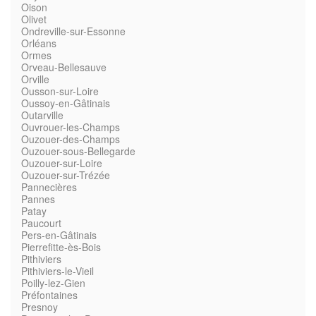
Oison
Olivet
Ondreville-sur-Essonne
Orléans
Ormes
Orveau-Bellesauve
Orville
Ousson-sur-Loire
Oussoy-en-Gâtinais
Outarville
Ouvrouer-les-Champs
Ouzouer-des-Champs
Ouzouer-sous-Bellegarde
Ouzouer-sur-Loire
Ouzouer-sur-Trézée
Pannecières
Pannes
Patay
Paucourt
Pers-en-Gâtinais
Pierrefitte-ès-Bois
Pithiviers
Pithiviers-le-Vieil
Poilly-lez-Gien
Préfontaines
Presnoy