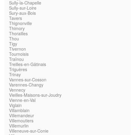
Sully-la-Chapelle
Sully-sur-Loire
Sury-aux-Bois
Tavers
Thignonville
Thimory
Thorailles
Thou
Tigy
Tivernon
Tournoisis
Traînou
Treilles-en-Gâtinais
Triguères
Trinay
Vannes-sur-Cosson
Varennes-Changy
Vennecy
Vieilles-Maisons-sur-Joudry
Vienne-en-Val
Viglain
Villamblain
Villemandeur
Villemoutiers
Villemurlin
Villeneuve-sur-Conie