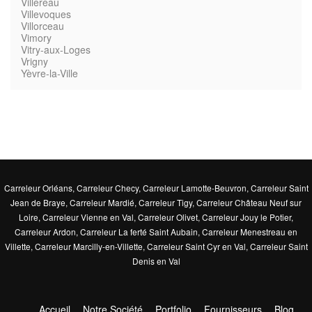
Villereau
Villevoques
Villorceau
Vimory
Vitry-aux-Loges
Vrigny
Yèvre-la-Ville
Carreleur Orléans
,
Carreleur Checy
,
Carreleur Lamotte-Beuvron
,
Carreleur Saint
Jean de Braye
,
Carreleur Mardié
,
Carreleur Tigy
,
Carreleur Château Neuf sur
Loire
,
Carreleur Vienne en Val
,
Carreleur Olivet
,
Carreleur Jouy le Potier
,
Carreleur Ardon
,
Carreleur La ferté Saint Aubain
,
Carreleur Menestreau en
Villette
,
Carreleur Marcilly-en-Villette
,
Carreleur Saint Cyr en Val
,
Carreleur Saint
Denis en Val
Accueil
Notre Société
Portfolio
Fournisseurs
Blog