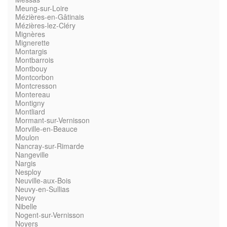
Meung-sur-Loire
Mézières-en-Gâtinais
Mézières-lez-Cléry
Mignères
Mignerette
Montargis
Montbarrois
Montbouy
Montcorbon
Montcresson
Montereau
Montigny
Montliard
Mormant-sur-Vernisson
Morville-en-Beauce
Moulon
Nancray-sur-Rimarde
Nangeville
Nargis
Nesploy
Neuville-aux-Bois
Neuvy-en-Sullias
Nevoy
Nibelle
Nogent-sur-Vernisson
Noyers