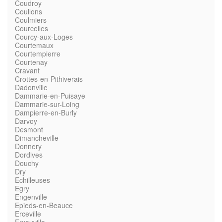
Coudroy
Coullons
Coulmiers
Courcelles
Courcy-aux-Loges
Courtemaux
Courtempierre
Courtenay
Cravant
Crottes-en-Pithiverais
Dadonville
Dammarie-en-Puisaye
Dammarie-sur-Loing
Dampierre-en-Burly
Darvoy
Desmont
Dimancheville
Donnery
Dordives
Douchy
Dry
Echilleuses
Egry
Engenville
Epieds-en-Beauce
Erceville