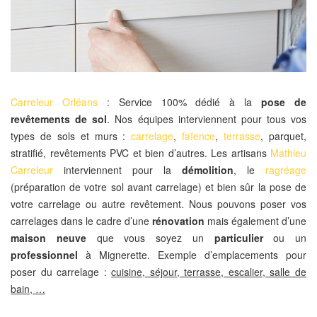
Carreleur Orléans
: Service 100% dédié à la
pose de
revêtements de sol
. Nos équipes interviennent pour tous vos
types de sols et murs :
carrelage
,
faïence
,
terrasse
, parquet,
stratifié, revêtements PVC et bien d’autres. Les artisans
Mathieu
Carreleur
interviennent pour la
démolition
, le
ragréage
(préparation de votre sol avant carrelage) et bien sûr la pose de
votre carrelage ou autre revêtement. Nous pouvons poser vos
carrelages dans le cadre d’une
rénovation
mais également d’une
maison neuve
que vous soyez un
particulier
ou un
professionnel
à Mignerette. Exemple d’emplacements pour
poser du carrelage :
cuisine, séjour, terrasse, escalier, salle de
bain, …