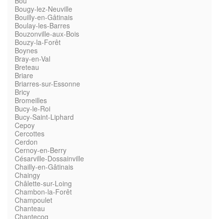
Bou
Bougy-lez-Neuville
Bouilly-en-Gâtinais
Boulay-les-Barres
Bouzonville-aux-Bois
Bouzy-la-Forêt
Boynes
Bray-en-Val
Breteau
Briare
Briarres-sur-Essonne
Bricy
Bromeilles
Bucy-le-Roi
Bucy-Saint-Liphard
Cepoy
Cercottes
Cerdon
Cernoy-en-Berry
Césarville-Dossainville
Chailly-en-Gâtinais
Chaingy
Châlette-sur-Loing
Chambon-la-Forêt
Champoulet
Chanteau
Chantecoq