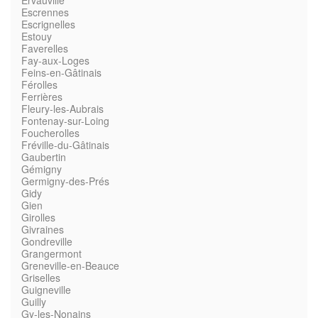
Ervauville
Escrennes
Escrignelles
Estouy
Faverelles
Fay-aux-Loges
Feins-en-Gâtinais
Férolles
Ferrières
Fleury-les-Aubrais
Fontenay-sur-Loing
Foucherolles
Fréville-du-Gâtinais
Gaubertin
Gémigny
Germigny-des-Prés
Gidy
Gien
Girolles
Givraines
Gondreville
Grangermont
Greneville-en-Beauce
Griselles
Guigneville
Guilly
Gy-les-Nonains