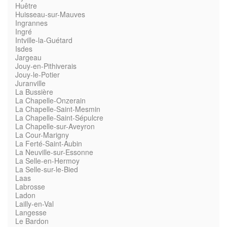
Huêtre
Huisseau-sur-Mauves
Ingrannes
Ingré
Intville-la-Guétard
Isdes
Jargeau
Jouy-en-Pithiverais
Jouy-le-Potier
Juranville
La Bussière
La Chapelle-Onzerain
La Chapelle-Saint-Mesmin
La Chapelle-Saint-Sépulcre
La Chapelle-sur-Aveyron
La Cour-Marigny
La Ferté-Saint-Aubin
La Neuville-sur-Essonne
La Selle-en-Hermoy
La Selle-sur-le-Bied
Laas
Labrosse
Ladon
Lailly-en-Val
Langesse
Le Bardon