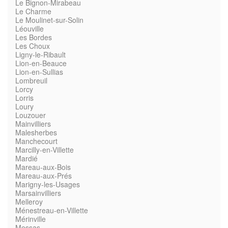
Le Bignon-Mirabeau
Le Charme
Le Moulinet-sur-Solin
Léouville
Les Bordes
Les Choux
Ligny-le-Ribault
Lion-en-Beauce
Lion-en-Sullias
Lombreuil
Lorcy
Lorris
Loury
Louzouer
Mainvilliers
Malesherbes
Manchecourt
Marcilly-en-Villette
Mardié
Mareau-aux-Bois
Mareau-aux-Prés
Marigny-les-Usages
Marsainvilliers
Melleroy
Ménestreau-en-Villette
Mérinville
Messas