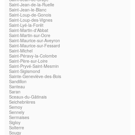
Saint-Jean-de-la-Ruelle
Saint-Jean-le-Blanc
Saint-Loup-de-Gonois
Saint-Loup-des-Vignes
Saint-Lyé-la-Forêt
Saint-Martin-d'Abbat
Saint-Martin-sur-Ocre
Saint-Maurice-sur-Aveyron
Saint-Maurice-sur-Fessard
Saint-Michel
Saint-Péravy-la-Colombe
Saint-Père-sur-Loire
Saint-Pryvé-Saint-Mesmin
Saint-Sigismond
Sainte-Geneviève-des-Bois
Sandillon
Santeau
Saran
Sceaux-du-Gâtinais
Seichebrières
Semoy
Sennely
Sermaises
Sigloy
Solterre
Sougy