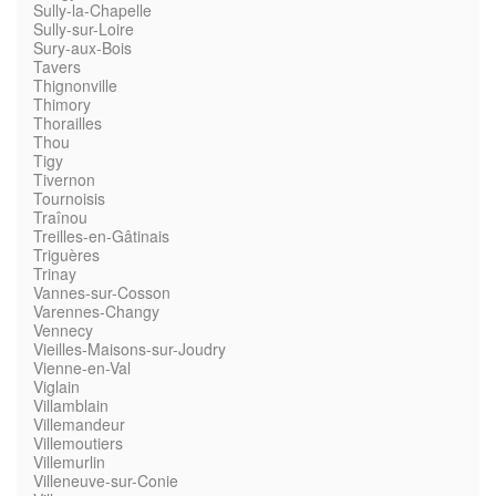
Sully-la-Chapelle
Sully-sur-Loire
Sury-aux-Bois
Tavers
Thignonville
Thimory
Thorailles
Thou
Tigy
Tivernon
Tournoisis
Traînou
Treilles-en-Gâtinais
Triguères
Trinay
Vannes-sur-Cosson
Varennes-Changy
Vennecy
Vieilles-Maisons-sur-Joudry
Vienne-en-Val
Viglain
Villamblain
Villemandeur
Villemoutiers
Villemurlin
Villeneuve-sur-Conie