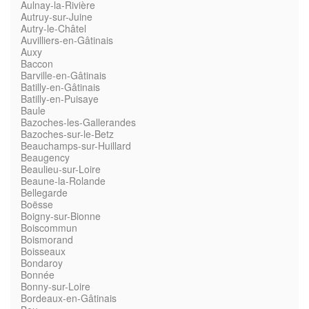
Aulnay-la-Rivière
Autruy-sur-Juine
Autry-le-Châtel
Auvilliers-en-Gâtinais
Auxy
Baccon
Barville-en-Gâtinais
Batilly-en-Gâtinais
Batilly-en-Puisaye
Baule
Bazoches-les-Gallerandes
Bazoches-sur-le-Betz
Beauchamps-sur-Huillard
Beaugency
Beaulieu-sur-Loire
Beaune-la-Rolande
Bellegarde
Boësse
Boigny-sur-Bionne
Boiscommun
Boismorand
Boisseaux
Bondaroy
Bonnée
Bonny-sur-Loire
Bordeaux-en-Gâtinais