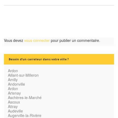
Vous devez
vous connecter
pour publier un commentaire.
Besoin d’un carreleur dans votre ville ?
Ardon
Aillant-sur-Milleron
Amilly
Andonville
Ardon
Artenay
Aschères-le-Marché
Ascoux
Attray
Audeville
Augerville-la-Rivière