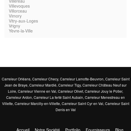
Villereau
Villevoques
Villorceau
Vimory
Vitry-aux-Loges
Vrigny
Yèvre-la-Ville
Carreleur Orléans
,
Carreleur Checy
,
Carreleur Lamotte-Beuvron
,
Carreleur Saint
Jean de Braye
,
Carreleur Mardié
,
Carreleur Tigy
,
Carreleur Château Neuf sur
Loire
,
Carreleur Vienne en Val
,
Carreleur Olivet
,
Carreleur Jouy le Potier
,
Carreleur Ardon
,
Carreleur La ferté Saint Aubain
,
Carreleur Menestreau en
Villette
,
Carreleur Marcilly-en-Villette
,
Carreleur Saint Cyr en Val
,
Carreleur Saint
Denis en Val
Accueil
Notre Société
Portfolio
Fournisseurs
Blog