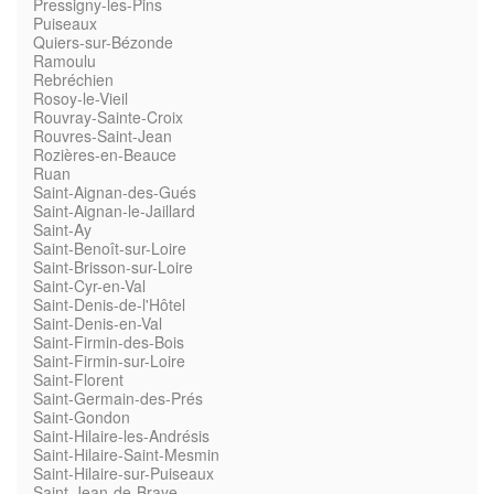
Pressigny-les-Pins
Puiseaux
Quiers-sur-Bézonde
Ramoulu
Rebréchien
Rosoy-le-Vieil
Rouvray-Sainte-Croix
Rouvres-Saint-Jean
Rozières-en-Beauce
Ruan
Saint-Aignan-des-Gués
Saint-Aignan-le-Jaillard
Saint-Ay
Saint-Benoît-sur-Loire
Saint-Brisson-sur-Loire
Saint-Cyr-en-Val
Saint-Denis-de-l'Hôtel
Saint-Denis-en-Val
Saint-Firmin-des-Bois
Saint-Firmin-sur-Loire
Saint-Florent
Saint-Germain-des-Prés
Saint-Gondon
Saint-Hilaire-les-Andrésis
Saint-Hilaire-Saint-Mesmin
Saint-Hilaire-sur-Puiseaux
Saint-Jean-de-Braye