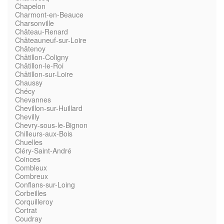
Chapelon
Charmont-en-Beauce
Charsonville
Château-Renard
Châteauneuf-sur-Loire
Châtenoy
Châtillon-Coligny
Châtillon-le-Roi
Châtillon-sur-Loire
Chaussy
Chécy
Chevannes
Chevillon-sur-Huillard
Chevilly
Chevry-sous-le-Bignon
Chilleurs-aux-Bois
Chuelles
Cléry-Saint-André
Coinces
Combleux
Combreux
Conflans-sur-Loing
Corbeilles
Corquilleroy
Cortrat
Coudray