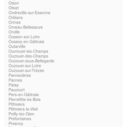
Oison
Olivet
Ondreville-sur-Essonne
Orléans
Ormes
Orveau-Bellesauve
Orville
Ousson-sur-Loire
Oussoy-en-Gâtinais
Outarville
Ouvrouer-les-Champs
Ouzouer-des-Champs
Ouzouer-sous-Bellegarde
Ouzouer-sur-Loire
Ouzouer-sur-Trézée
Pannecières
Pannes
Patay
Paucourt
Pers-en-Gâtinais
Pierrefitte-ès-Bois
Pithiviers
Pithiviers-le-Vieil
Poilly-lez-Gien
Préfontaines
Presnoy