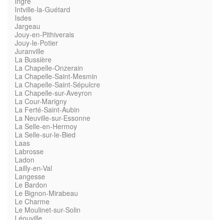
Ingré
Intville-la-Guétard
Isdes
Jargeau
Jouy-en-Pithiverais
Jouy-le-Potier
Juranville
La Bussière
La Chapelle-Onzerain
La Chapelle-Saint-Mesmin
La Chapelle-Saint-Sépulcre
La Chapelle-sur-Aveyron
La Cour-Marigny
La Ferté-Saint-Aubin
La Neuville-sur-Essonne
La Selle-en-Hermoy
La Selle-sur-le-Bied
Laas
Labrosse
Ladon
Lailly-en-Val
Langesse
Le Bardon
Le Bignon-Mirabeau
Le Charme
Le Moulinet-sur-Solin
Léouville