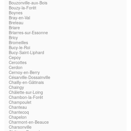
Bouzonville-aux-Bois
Bouzy-la-Forêt
Boynes
Bray-en-Val
Breteau
Briare
Briarres-sur-Essonne
Bricy
Bromeilles
Bucy-le-Roi
Bucy-Saint-Liphard
Cepoy
Cercottes
Cerdon
Cernoy-en-Berry
Césarville-Dossainville
Chailly-en-Gâtinais
Chaingy
Châlette-sur-Loing
Chambon-la-Forêt
Champoulet
Chanteau
Chantecoq
Chapelon
Charmont-en-Beauce
Charsonville