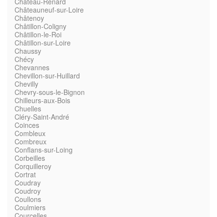
Château-Renard
Châteauneuf-sur-Loire
Châtenoy
Châtillon-Coligny
Châtillon-le-Roi
Châtillon-sur-Loire
Chaussy
Chécy
Chevannes
Chevillon-sur-Huillard
Chevilly
Chevry-sous-le-Bignon
Chilleurs-aux-Bois
Chuelles
Cléry-Saint-André
Coinces
Combleux
Combreux
Conflans-sur-Loing
Corbeilles
Corquilleroy
Cortrat
Coudray
Coudroy
Coullons
Coulmiers
Courcelles