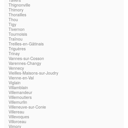
Tavers
Thignonville
Thimory
Thorailles
Thou
Tigy
Tivernon
Tournoisis
Traînou
Treilles-en-Gâtinais
Triguères
Trinay
Vannes-sur-Cosson
Varennes-Changy
Vennecy
Vieilles-Maisons-sur-Joudry
Vienne-en-Val
Viglain
Villamblain
Villemandeur
Villemoutiers
Villemurlin
Villeneuve-sur-Conie
Villereau
Villevoques
Villorceau
Vimory