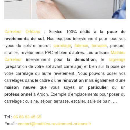
Carreleur Orléans
: Service 100% dédié à la
pose de
revêtements de sol
. Nos équipes interviennent pour tous vos
types de sols et murs :
carrelage
,
faïence
,
terrasse
, parquet,
stratifié, revêtements PVC et bien d’autres. Les artisans
Mathieu
Carreleur
interviennent pour la
démolition
, le
ragréage
(préparation de votre sol avant carrelage) et bien sûr la pose de
votre carrelage ou autre revêtement. Nous pouvons poser vos
carrelages dans le cadre d’une
rénovation
mais également d’une
maison neuve
que vous soyez un
particulier
ou un
professionnel
à Ardon. Exemple d’emplacements pour poser du
carrelage :
cuisine, séjour, terrasse, escalier, salle de bain, …
Tel :
06 88 93 45 65
Email :
contact@mathieu-ravalement-orleans.fr