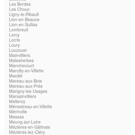
Les Bordes
Les Choux
Ligny-le-Ribault
Lion-en-Beauce
Lion-en-Sullias
Lombreuil
Lorcy
Lorris
Loury
Louzouer
Mainvilliers
Malesherbes
Manchecourt
Marcilly-en-Villette
Mardié
Mareau-aux-Bois
Mareau-aux-Prés
Marigny-les-Usages
Marsainvilliers
Melleroy
Ménestreau-en-Villette
Mérinville
Messas
Meung-sur-Loire
Mézières-en-Gâtinais
Mézières-lez-Cléry