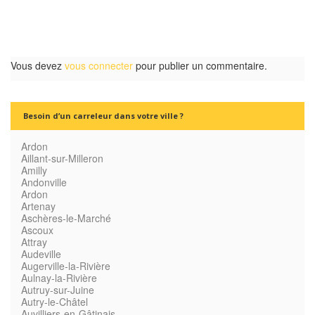
Vous devez
vous connecter
pour publier un commentaire.
Besoin d’un carreleur dans votre ville ?
Ardon
Aillant-sur-Milleron
Amilly
Andonville
Ardon
Artenay
Aschères-le-Marché
Ascoux
Attray
Audeville
Augerville-la-Rivière
Aulnay-la-Rivière
Autruy-sur-Juine
Autry-le-Châtel
Auvilliers-en-Gâtinais