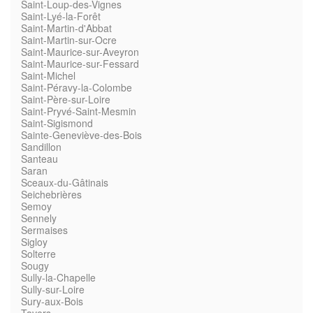
Saint-Loup-des-Vignes
Saint-Lyé-la-Forêt
Saint-Martin-d'Abbat
Saint-Martin-sur-Ocre
Saint-Maurice-sur-Aveyron
Saint-Maurice-sur-Fessard
Saint-Michel
Saint-Péravy-la-Colombe
Saint-Père-sur-Loire
Saint-Pryvé-Saint-Mesmin
Saint-Sigismond
Sainte-Geneviève-des-Bois
Sandillon
Santeau
Saran
Sceaux-du-Gâtinais
Seichebrières
Semoy
Sennely
Sermaises
Sigloy
Solterre
Sougy
Sully-la-Chapelle
Sully-sur-Loire
Sury-aux-Bois