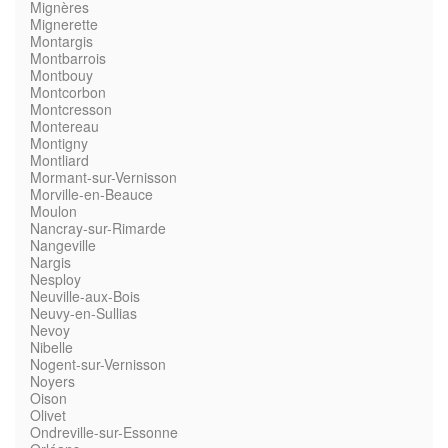
Mignères
Mignerette
Montargis
Montbarrois
Montbouy
Montcorbon
Montcresson
Montereau
Montigny
Montliard
Mormant-sur-Vernisson
Morville-en-Beauce
Moulon
Nancray-sur-Rimarde
Nangeville
Nargis
Nesploy
Neuville-aux-Bois
Neuvy-en-Sullias
Nevoy
Nibelle
Nogent-sur-Vernisson
Noyers
Oison
Olivet
Ondreville-sur-Essonne