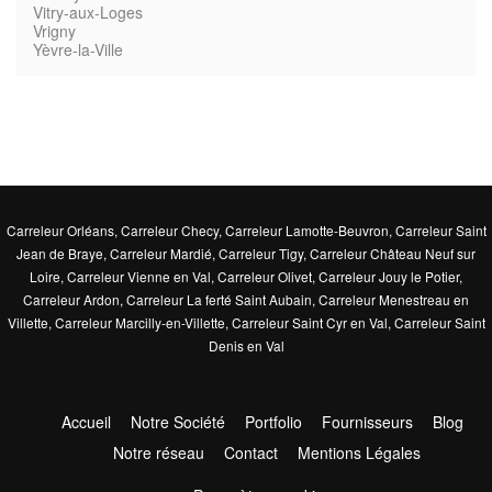
Vitry-aux-Loges
Vrigny
Yèvre-la-Ville
Carreleur Orléans
,
Carreleur Checy
,
Carreleur Lamotte-Beuvron
,
Carreleur Saint
Jean de Braye
,
Carreleur Mardié
,
Carreleur Tigy
,
Carreleur Château Neuf sur
Loire
,
Carreleur Vienne en Val
,
Carreleur Olivet
,
Carreleur Jouy le Potier
,
Carreleur Ardon
,
Carreleur La ferté Saint Aubain
,
Carreleur Menestreau en
Villette
,
Carreleur Marcilly-en-Villette
,
Carreleur Saint Cyr en Val
,
Carreleur Saint
Denis en Val
Accueil
Notre Société
Portfolio
Fournisseurs
Blog
Notre réseau
Contact
Mentions Légales