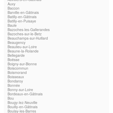
Auxy
Baccon
Barville-en-Gâtinais
Batilly-en-Gâtinais
Batilly-en-Puisaye
Baule
Bazoches-les-Gallerandes
Bazoches-sur-le-Betz
Beauchamps-sur-Huillard
Beaugency
Beaulieu-sur-Loire
Beaune-la-Rolande
Bellegarde
Boësse
Boigny-sur-Bionne
Boiscommun
Boismorand
Boisseaux
Bondaroy
Bonnée
Bonny-sur-Loire
Bordeaux-en-Gâtinais
Bou
Bougy-lez-Neuville
Bouilly-en-Gâtinais
Boulay-les-Barres