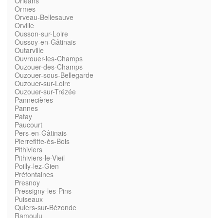
Orléans
Ormes
Orveau-Bellesauve
Orville
Ousson-sur-Loire
Oussoy-en-Gâtinais
Outarville
Ouvrouer-les-Champs
Ouzouer-des-Champs
Ouzouer-sous-Bellegarde
Ouzouer-sur-Loire
Ouzouer-sur-Trézée
Pannecières
Pannes
Patay
Paucourt
Pers-en-Gâtinais
Pierrefitte-ès-Bois
Pithiviers
Pithiviers-le-Vieil
Poilly-lez-Gien
Préfontaines
Presnoy
Pressigny-les-Pins
Puiseaux
Quiers-sur-Bézonde
Ramoulu