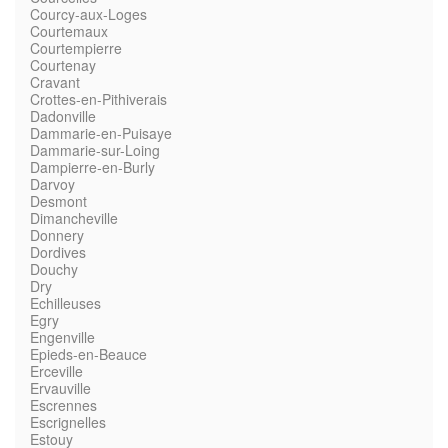
Courcy-aux-Loges
Courtemaux
Courtempierre
Courtenay
Cravant
Crottes-en-Pithiverais
Dadonville
Dammarie-en-Puisaye
Dammarie-sur-Loing
Dampierre-en-Burly
Darvoy
Desmont
Dimancheville
Donnery
Dordives
Douchy
Dry
Echilleuses
Egry
Engenville
Epieds-en-Beauce
Erceville
Ervauville
Escrennes
Escrignelles
Estouy