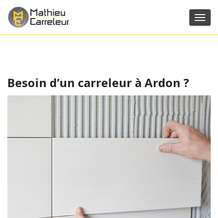
Toggl
navig
Besoin d’un carreleur à Ardon ?