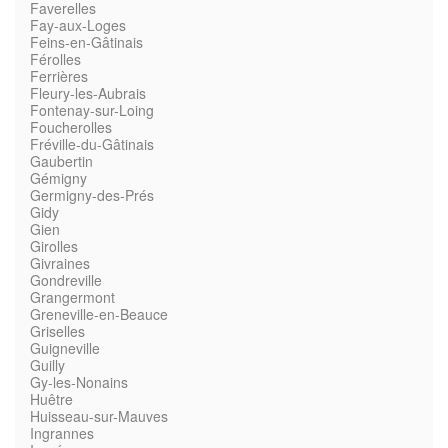
Faverelles
Fay-aux-Loges
Feins-en-Gâtinais
Férolles
Ferrières
Fleury-les-Aubrais
Fontenay-sur-Loing
Foucherolles
Fréville-du-Gâtinais
Gaubertin
Gémigny
Germigny-des-Prés
Gidy
Gien
Girolles
Givraines
Gondreville
Grangermont
Greneville-en-Beauce
Griselles
Guigneville
Guilly
Gy-les-Nonains
Huêtre
Huisseau-sur-Mauves
Ingrannes