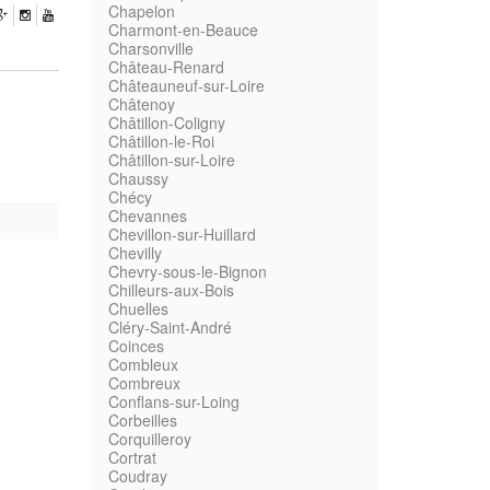
Chapelon
Charmont-en-Beauce
Charsonville
Château-Renard
Châteauneuf-sur-Loire
Châtenoy
Châtillon-Coligny
Châtillon-le-Roi
Châtillon-sur-Loire
Chaussy
Chécy
Chevannes
Chevillon-sur-Huillard
Chevilly
Chevry-sous-le-Bignon
Chilleurs-aux-Bois
Chuelles
Cléry-Saint-André
Coinces
Combleux
Combreux
Conflans-sur-Loing
Corbeilles
Corquilleroy
Cortrat
Coudray