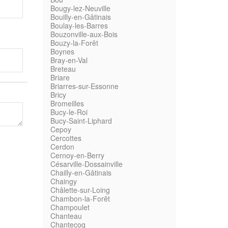
Bougy-lez-Neuville
Bouilly-en-Gâtinais
Boulay-les-Barres
Bouzonville-aux-Bois
Bouzy-la-Forêt
Boynes
Bray-en-Val
Breteau
Briare
Briarres-sur-Essonne
Bricy
Bromeilles
Bucy-le-Roi
Bucy-Saint-Liphard
Cepoy
Cercottes
Cerdon
Cernoy-en-Berry
Césarville-Dossainville
Chailly-en-Gâtinais
Chaingy
Châlette-sur-Loing
Chambon-la-Forêt
Champoulet
Chanteau
Chantecoq