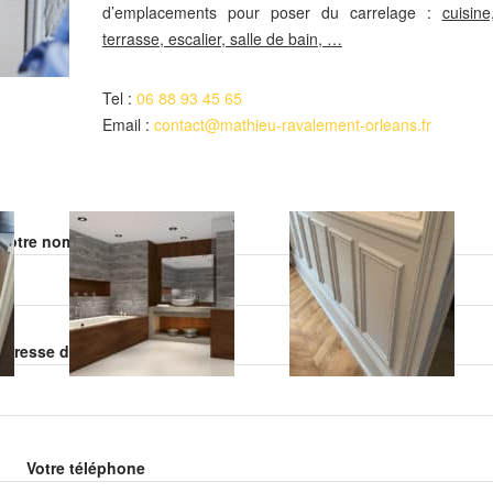
d’emplacements pour poser du carrelage :
cuisine
terrasse, escalier, salle de bain, …
Tel :
06 88 93 45 65
Email :
contact@mathieu-ravalement-orleans.fr
Veuillez laisser ce champ vide.
Votre nom (obligatoire)
Veuillez laisser ce champ vide.
adresse de email (obligatoire)
Votre téléphone