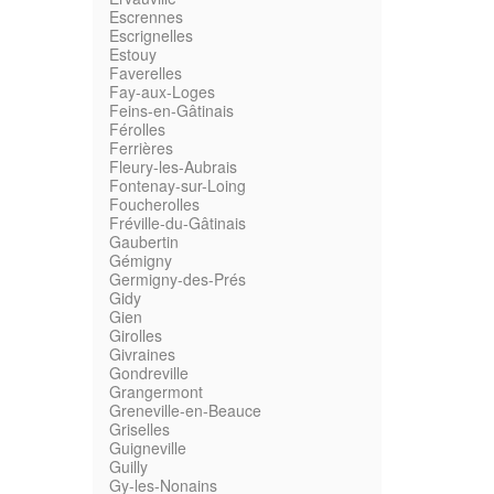
Escrennes
Escrignelles
Estouy
Faverelles
Fay-aux-Loges
Feins-en-Gâtinais
Férolles
Ferrières
Fleury-les-Aubrais
Fontenay-sur-Loing
Foucherolles
Fréville-du-Gâtinais
Gaubertin
Gémigny
Germigny-des-Prés
Gidy
Gien
Girolles
Givraines
Gondreville
Grangermont
Greneville-en-Beauce
Griselles
Guigneville
Guilly
Gy-les-Nonains