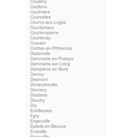
Coudroy
Coullons
Coulmiers
Courcelles
Courcy-aux-Loges
Courtemaux
Courtempierre
Courtenay
Cravant
Crottes-en-Pithiverais
Dadonville
Dammarie-en-Puisaye
Dammarie-sur-Loing
Dampierre-en-Burly
Darvoy
Desmont
Dimancheville
Donnery
Dordives
Douchy
Dry
Echilleuses
Egry
Engenville
Epieds-en-Beauce
Erceville
Ervauville