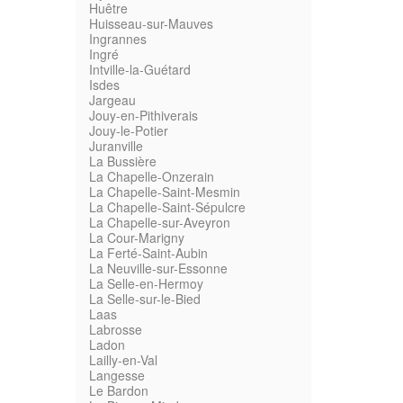
Huêtre
Huisseau-sur-Mauves
Ingrannes
Ingré
Intville-la-Guétard
Isdes
Jargeau
Jouy-en-Pithiverais
Jouy-le-Potier
Juranville
La Bussière
La Chapelle-Onzerain
La Chapelle-Saint-Mesmin
La Chapelle-Saint-Sépulcre
La Chapelle-sur-Aveyron
La Cour-Marigny
La Ferté-Saint-Aubin
La Neuville-sur-Essonne
La Selle-en-Hermoy
La Selle-sur-le-Bied
Laas
Labrosse
Ladon
Lailly-en-Val
Langesse
Le Bardon