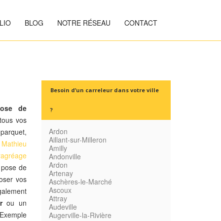
LIO
BLOG
NOTRE RÉSEAU
CONTACT
Besoin d’un carreleur dans votre ville
ose de
?
tous vos
Ardon
 parquet,
Aillant-sur-Milleron
s
Mathieu
Amilly
ragréage
Andonville
Ardon
a pose de
Artenay
oser vos
Aschères-le-Marché
Ascoux
alement
Attray
r
ou un
Audeville
xemple
Augerville-la-Rivière