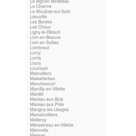
Le Bignon-Mirabeau
Le Charme
Le Moulinet-sur-Solin
Léouville
Les Bordes
Les Choux
Ligny-le-Ribault
Lion-en-Beauce
Lion-en-Sullias
Lombreuil
Lorcy
Lorris
Loury
Louzouer
Mainvilliers
Malesherbes
Manchecourt
Marcilly-en-Villette
Mardié
Mareau-aux-Bois
Mareau-aux-Prés
Marigny-les-Usages
Marsainvilliers
Melleroy
Ménestreau-en-Villette
Mérinville
Messas