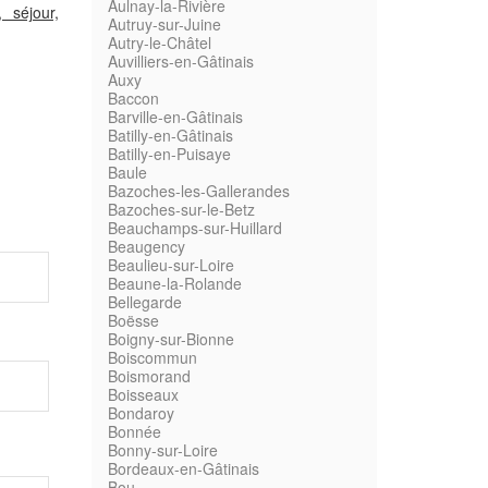
Aulnay-la-Rivière
, séjour,
Autruy-sur-Juine
Autry-le-Châtel
Auvilliers-en-Gâtinais
Auxy
Baccon
Barville-en-Gâtinais
Batilly-en-Gâtinais
Batilly-en-Puisaye
Baule
Bazoches-les-Gallerandes
Bazoches-sur-le-Betz
Beauchamps-sur-Huillard
Beaugency
Beaulieu-sur-Loire
Beaune-la-Rolande
Bellegarde
Boësse
Boigny-sur-Bionne
Boiscommun
Boismorand
Boisseaux
Bondaroy
Bonnée
Bonny-sur-Loire
Bordeaux-en-Gâtinais
Bou