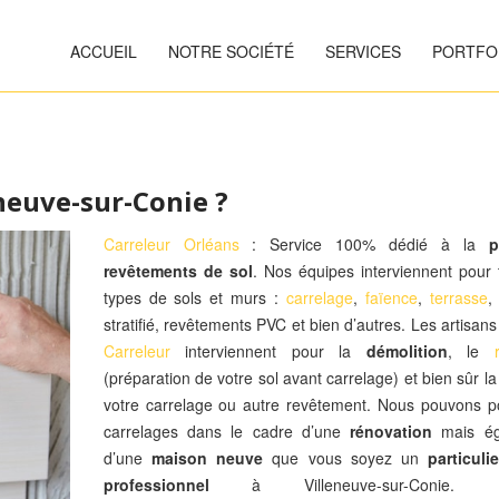
ACCUEIL
NOTRE SOCIÉTÉ
SERVICES
PORTFO
eneuve-sur-Conie ?
Carreleur Orléans
: Service 100% dédié à la
p
revêtements de sol
. Nos équipes interviennent pour 
types de sols et murs :
carrelage
,
faïence
,
terrasse
,
stratifié, revêtements PVC et bien d’autres. Les artisan
Carreleur
interviennent pour la
démolition
, le
(préparation de votre sol avant carrelage) et bien sûr l
votre carrelage ou autre revêtement. Nous pouvons p
carrelages dans le cadre d’une
rénovation
mais ég
d’une
maison neuve
que vous soyez un
particulie
professionnel
à Villeneuve-sur-Conie. E