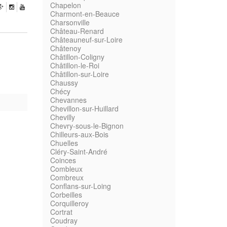
Chapelon
Charmont-en-Beauce
Charsonville
Château-Renard
Châteauneuf-sur-Loire
Châtenoy
Châtillon-Coligny
Châtillon-le-Roi
Châtillon-sur-Loire
Chaussy
Chécy
Chevannes
Chevillon-sur-Huillard
Chevilly
Chevry-sous-le-Bignon
Chilleurs-aux-Bois
Chuelles
Cléry-Saint-André
Coinces
Combleux
Combreux
Conflans-sur-Loing
Corbeilles
Corquilleroy
Cortrat
Coudray