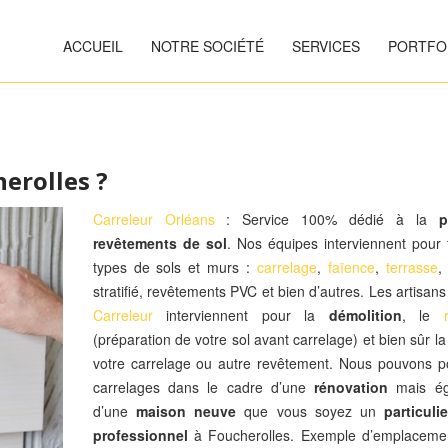
ACCUEIL
NOTRE SOCIÉTÉ
SERVICES
PORTFO
herolles ?
Carreleur Orléans
: Service 100% dédié à la
p
revêtements de sol
. Nos équipes interviennent pour 
types de sols et murs :
carrelage
,
faïence
,
terrasse
,
stratifié, revêtements PVC et bien d’autres. Les artisan
Carreleur
interviennent pour la
démolition
, le
(préparation de votre sol avant carrelage) et bien sûr l
votre carrelage ou autre revêtement. Nous pouvons p
carrelages dans le cadre d’une
rénovation
mais ég
d’une
maison neuve
que vous soyez un
particulie
professionnel
à Foucherolles. Exemple d’emplaceme