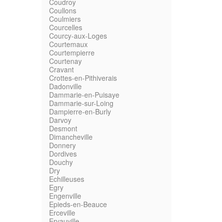
Coudroy
Coullons
Coulmiers
Courcelles
Courcy-aux-Loges
Courtemaux
Courtempierre
Courtenay
Cravant
Crottes-en-Pithiverais
Dadonville
Dammarie-en-Puisaye
Dammarie-sur-Loing
Dampierre-en-Burly
Darvoy
Desmont
Dimancheville
Donnery
Dordives
Douchy
Dry
Echilleuses
Egry
Engenville
Epieds-en-Beauce
Erceville
Ervauville