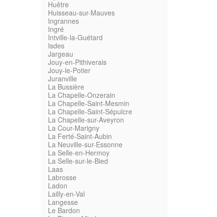
Huêtre
Huisseau-sur-Mauves
Ingrannes
Ingré
Intville-la-Guétard
Isdes
Jargeau
Jouy-en-Pithiverais
Jouy-le-Potier
Juranville
La Bussière
La Chapelle-Onzerain
La Chapelle-Saint-Mesmin
La Chapelle-Saint-Sépulcre
La Chapelle-sur-Aveyron
La Cour-Marigny
La Ferté-Saint-Aubin
La Neuville-sur-Essonne
La Selle-en-Hermoy
La Selle-sur-le-Bied
Laas
Labrosse
Ladon
Lailly-en-Val
Langesse
Le Bardon