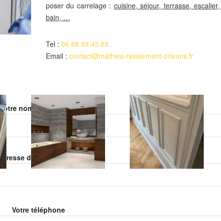
poser du carrelage :
cuisine, séjour, terrasse, escalier,
bain, …
Tel :
06 88 93 45 65
Email :
contact@mathieu-ravalement-orleans.fr
Veuillez laisser ce champ vide.
Votre nom (obligatoire)
Veuillez laisser ce champ vide.
adresse de email (obligatoire)
Votre téléphone