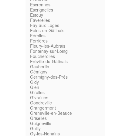
Escrennes
Escrignelles
Estouy
Faverelles
Fay-aux-Loges
Feins-en-Gâtinais
Férolles
Ferrières
Fleury-les-Aubrais
Fontenay-sur-Loing
Foucherolles
Fréville-du-Gâtinais
Gaubertin
Gémigny
Germigny-des-Prés
Gidy
Gien
Girolles
Givraines
Gondreville
Grangermont
Greneville-en-Beauce
Griselles
Guigneville
Guilly
Gy-les-Nonains