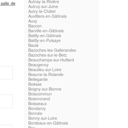
Aulnay-la-Rivière
 salle de
Autruy-sur-Juine
Autry-le-Châtel
Auvilliers-en-Gâtinais
Auxy
Baccon
Barville-en-Gâtinais
Batilly-en-Gâtinais
Batilly-en-Puisaye
Baule
Bazoches-les-Gallerandes
Bazoches-sur-le-Betz
Beauchamps-sur-Huillard
Beaugency
Beaulieu-sur-Loire
Beaune-la-Rolande
Bellegarde
Boësse
Boigny-sur-Bionne
Boiscommun
Boismorand
Boisseaux
Bondaroy
Bonnée
Bonny-sur-Loire
Bordeaux-en-Gâtinais
Bou