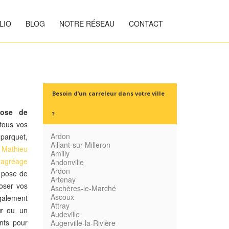
LIO
BLOG
NOTRE RÉSEAU
CONTACT
Besoin d’un carreleur dans votre ville
ose de
?
tous vos
Ardon
 parquet,
Aillant-sur-Milleron
s
Mathieu
Amilly
ragréage
Andonville
Ardon
a pose de
Artenay
oser vos
Aschères-le-Marché
Ascoux
alement
Attray
r
ou un
Audeville
nts pour
Augerville-la-Rivière