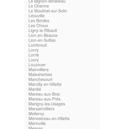
Le Bignon-Mirabeau
Le Charme
Le Moulinet-sur-Solin
Léouville
Les Bordes
Les Choux
Ligny-le-Ribault
Lion-en-Beauce
Lion-en-Sullias
Lombreuil
Lorcy
Lorris
Loury
Louzouer
Mainvilliers
Malesherbes
Manchecourt
Marcilly-en-Villette
Mardié
Mareau-aux-Bois
Mareau-aux-Prés
Marigny-les-Usages
Marsainvilliers
Melleroy
Ménestreau-en-Villette
Mérinville
Messas