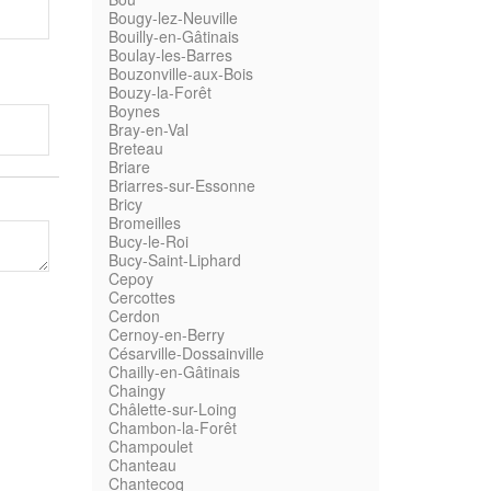
Bougy-lez-Neuville
Bouilly-en-Gâtinais
Boulay-les-Barres
Bouzonville-aux-Bois
Bouzy-la-Forêt
Boynes
Bray-en-Val
Breteau
Briare
Briarres-sur-Essonne
Bricy
Bromeilles
Bucy-le-Roi
Bucy-Saint-Liphard
Cepoy
Cercottes
Cerdon
Cernoy-en-Berry
Césarville-Dossainville
Chailly-en-Gâtinais
Chaingy
Châlette-sur-Loing
Chambon-la-Forêt
Champoulet
Chanteau
Chantecoq