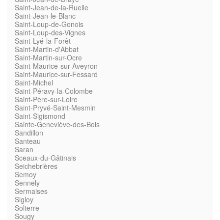
Saint-Jean-de-la-Ruelle
Saint-Jean-le-Blanc
Saint-Loup-de-Gonois
Saint-Loup-des-Vignes
Saint-Lyé-la-Forêt
Saint-Martin-d'Abbat
Saint-Martin-sur-Ocre
Saint-Maurice-sur-Aveyron
Saint-Maurice-sur-Fessard
Saint-Michel
Saint-Péravy-la-Colombe
Saint-Père-sur-Loire
Saint-Pryvé-Saint-Mesmin
Saint-Sigismond
Sainte-Geneviève-des-Bois
Sandillon
Santeau
Saran
Sceaux-du-Gâtinais
Seichebrières
Semoy
Sennely
Sermaises
Sigloy
Solterre
Sougy