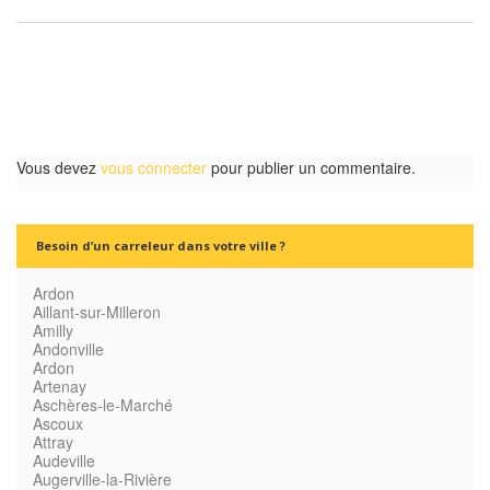
Vous devez
vous connecter
pour publier un commentaire.
Besoin d’un carreleur dans votre ville ?
Ardon
Aillant-sur-Milleron
Amilly
Andonville
Ardon
Artenay
Aschères-le-Marché
Ascoux
Attray
Audeville
Augerville-la-Rivière