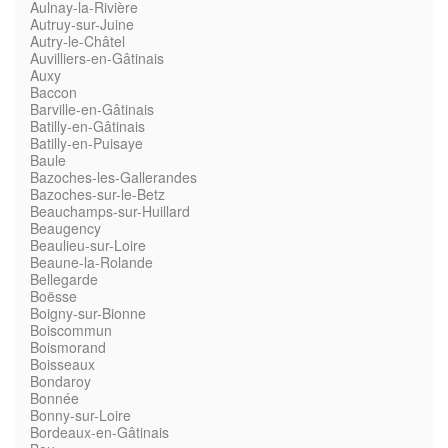
Aulnay-la-Rivière
Autruy-sur-Juine
Autry-le-Châtel
Auvilliers-en-Gâtinais
Auxy
Baccon
Barville-en-Gâtinais
Batilly-en-Gâtinais
Batilly-en-Puisaye
Baule
Bazoches-les-Gallerandes
Bazoches-sur-le-Betz
Beauchamps-sur-Huillard
Beaugency
Beaulieu-sur-Loire
Beaune-la-Rolande
Bellegarde
Boësse
Boigny-sur-Bionne
Boiscommun
Boismorand
Boisseaux
Bondaroy
Bonnée
Bonny-sur-Loire
Bordeaux-en-Gâtinais