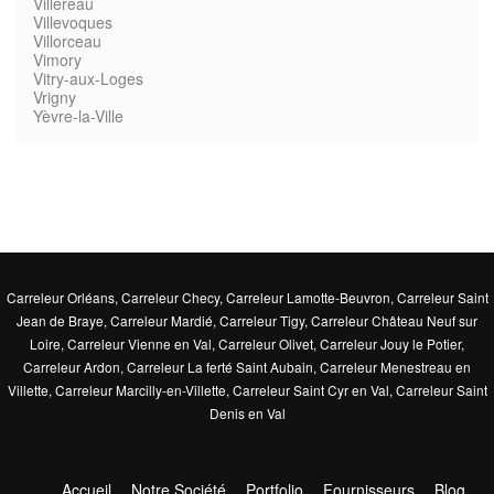
Villereau
Villevoques
Villorceau
Vimory
Vitry-aux-Loges
Vrigny
Yèvre-la-Ville
Carreleur Orléans
,
Carreleur Checy
,
Carreleur Lamotte-Beuvron
,
Carreleur Saint
Jean de Braye
,
Carreleur Mardié
,
Carreleur Tigy
,
Carreleur Château Neuf sur
Loire
,
Carreleur Vienne en Val
,
Carreleur Olivet
,
Carreleur Jouy le Potier
,
Carreleur Ardon
,
Carreleur La ferté Saint Aubain
,
Carreleur Menestreau en
Villette
,
Carreleur Marcilly-en-Villette
,
Carreleur Saint Cyr en Val
,
Carreleur Saint
Denis en Val
Accueil
Notre Société
Portfolio
Fournisseurs
Blog