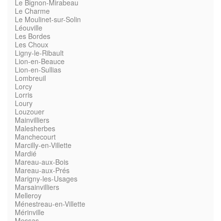
Le Bignon-Mirabeau
Le Charme
Le Moulinet-sur-Solin
Léouville
Les Bordes
Les Choux
Ligny-le-Ribault
Lion-en-Beauce
Lion-en-Sullias
Lombreuil
Lorcy
Lorris
Loury
Louzouer
Mainvilliers
Malesherbes
Manchecourt
Marcilly-en-Villette
Mardié
Mareau-aux-Bois
Mareau-aux-Prés
Marigny-les-Usages
Marsainvilliers
Melleroy
Ménestreau-en-Villette
Mérinville
Messas