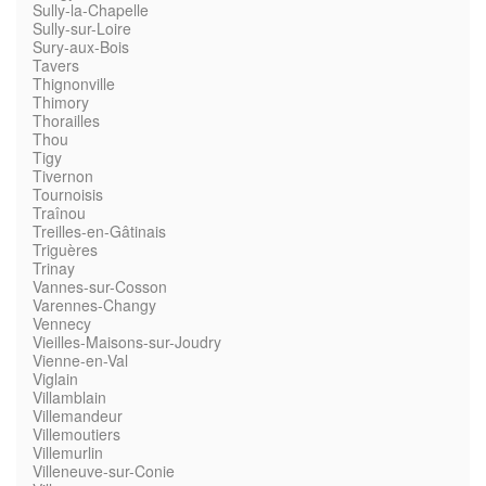
Sully-la-Chapelle
Sully-sur-Loire
Sury-aux-Bois
Tavers
Thignonville
Thimory
Thorailles
Thou
Tigy
Tivernon
Tournoisis
Traînou
Treilles-en-Gâtinais
Triguères
Trinay
Vannes-sur-Cosson
Varennes-Changy
Vennecy
Vieilles-Maisons-sur-Joudry
Vienne-en-Val
Viglain
Villamblain
Villemandeur
Villemoutiers
Villemurlin
Villeneuve-sur-Conie