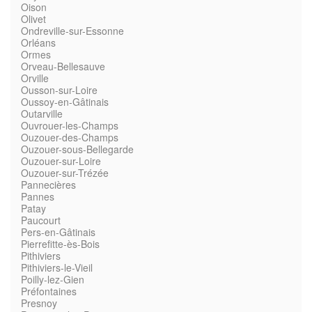
Oison
Olivet
Ondreville-sur-Essonne
Orléans
Ormes
Orveau-Bellesauve
Orville
Ousson-sur-Loire
Oussoy-en-Gâtinais
Outarville
Ouvrouer-les-Champs
Ouzouer-des-Champs
Ouzouer-sous-Bellegarde
Ouzouer-sur-Loire
Ouzouer-sur-Trézée
Pannecières
Pannes
Patay
Paucourt
Pers-en-Gâtinais
Pierrefitte-ès-Bois
Pithiviers
Pithiviers-le-Vieil
Poilly-lez-Gien
Préfontaines
Presnoy