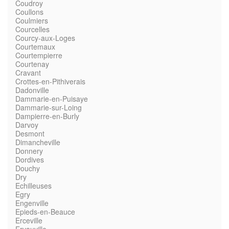
Coudroy
Coullons
Coulmiers
Courcelles
Courcy-aux-Loges
Courtemaux
Courtempierre
Courtenay
Cravant
Crottes-en-Pithiverais
Dadonville
Dammarie-en-Puisaye
Dammarie-sur-Loing
Dampierre-en-Burly
Darvoy
Desmont
Dimancheville
Donnery
Dordives
Douchy
Dry
Echilleuses
Egry
Engenville
Epieds-en-Beauce
Erceville