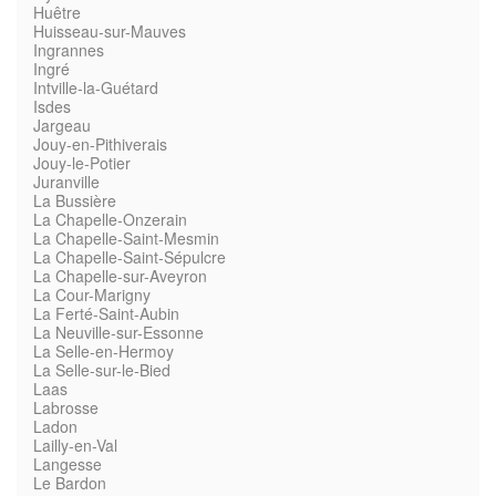
Huêtre
Huisseau-sur-Mauves
Ingrannes
Ingré
Intville-la-Guétard
Isdes
Jargeau
Jouy-en-Pithiverais
Jouy-le-Potier
Juranville
La Bussière
La Chapelle-Onzerain
La Chapelle-Saint-Mesmin
La Chapelle-Saint-Sépulcre
La Chapelle-sur-Aveyron
La Cour-Marigny
La Ferté-Saint-Aubin
La Neuville-sur-Essonne
La Selle-en-Hermoy
La Selle-sur-le-Bied
Laas
Labrosse
Ladon
Lailly-en-Val
Langesse
Le Bardon