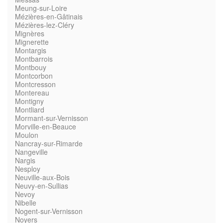
Meung-sur-Loire
Mézières-en-Gâtinais
Mézières-lez-Cléry
Mignères
Mignerette
Montargis
Montbarrois
Montbouy
Montcorbon
Montcresson
Montereau
Montigny
Montliard
Mormant-sur-Vernisson
Morville-en-Beauce
Moulon
Nancray-sur-Rimarde
Nangeville
Nargis
Nesploy
Neuville-aux-Bois
Neuvy-en-Sullias
Nevoy
Nibelle
Nogent-sur-Vernisson
Noyers