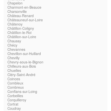
Chapelon
Charmont-en-Beauce
Charsonville
Château-Renard
Châteauneuf-sur-Loire
Châtenoy
Châtillon-Coligny
Châtillon-le-Roi
Châtillon-sur-Loire
Chaussy
Chécy
Chevannes
Chevillon-sur-Huillard
Chevilly
Chevry-sous-le-Bignon
Chilleurs-aux-Bois
Chuelles
Cléry-Saint-André
Coinces
Combleux
Combreux
Conflans-sur-Loing
Corbeilles
Corquilleroy
Cortrat
Coudray