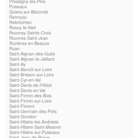
Pressigny-les-Pins
Puiseaux
Quiers-sur-Bézonde
Ramoulu
Rebréchien
Rosoy-le-Vieil
Rouvray-Sainte-Croix
Rouvres-Saint-Jean
Rozières-en-Beauce
Ruan
Saint-Aignan-des-Gués
Saint-Aignan-le-Jaillard
Saint-Ay
Saint-Benoît-sur-Loire
Saint-Brisson-sur-Loire
Saint-Cyr-en-Val
Saint-Denis-de-l'Hôtel
Saint-Denis-en-Val
Saint-Firmin-des-Bois
Saint-Firmin-sur-Loire
Saint-Florent
Saint-Germain-des-Prés
Saint-Gondon
Saint-Hilaire-les-Andrésis
Saint-Hilaire-Saint-Mesmin
Saint-Hilaire-sur-Puiseaux
Saint-Jean-de-Braye