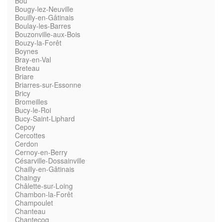
Bou
Bougy-lez-Neuville
Bouilly-en-Gâtinais
Boulay-les-Barres
Bouzonville-aux-Bois
Bouzy-la-Forêt
Boynes
Bray-en-Val
Breteau
Briare
Briarres-sur-Essonne
Bricy
Bromeilles
Bucy-le-Roi
Bucy-Saint-Liphard
Cepoy
Cercottes
Cerdon
Cernoy-en-Berry
Césarville-Dossainville
Chailly-en-Gâtinais
Chaingy
Châlette-sur-Loing
Chambon-la-Forêt
Champoulet
Chanteau
Chantecoq