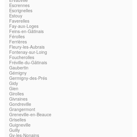
Ervauville
Escrennes
Escrignelles
Estouy
Faverelles
Fay-aux-Loges
Feins-en-Gâtinais
Férolles
Ferrières
Fleury-les-Aubrais
Fontenay-sur-Loing
Foucherolles
Fréville-du-Gâtinais
Gaubertin
Gémigny
Germigny-des-Prés
Gidy
Gien
Girolles
Givraines
Gondreville
Grangermont
Greneville-en-Beauce
Griselles
Guigneville
Guilly
Gy-les-Nonains