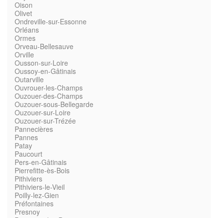
Oison
Olivet
Ondreville-sur-Essonne
Orléans
Ormes
Orveau-Bellesauve
Orville
Ousson-sur-Loire
Oussoy-en-Gâtinais
Outarville
Ouvrouer-les-Champs
Ouzouer-des-Champs
Ouzouer-sous-Bellegarde
Ouzouer-sur-Loire
Ouzouer-sur-Trézée
Pannecières
Pannes
Patay
Paucourt
Pers-en-Gâtinais
Pierrefitte-ès-Bois
Pithiviers
Pithiviers-le-Vieil
Poilly-lez-Gien
Préfontaines
Presnoy