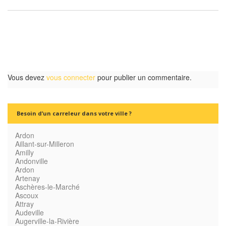
Vous devez
vous connecter
pour publier un commentaire.
Besoin d’un carreleur dans votre ville ?
Ardon
Aillant-sur-Milleron
Amilly
Andonville
Ardon
Artenay
Aschères-le-Marché
Ascoux
Attray
Audeville
Augerville-la-Rivière