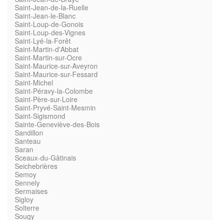
Saint-Jean-de-la-Ruelle
Saint-Jean-le-Blanc
Saint-Loup-de-Gonois
Saint-Loup-des-Vignes
Saint-Lyé-la-Forêt
Saint-Martin-d'Abbat
Saint-Martin-sur-Ocre
Saint-Maurice-sur-Aveyron
Saint-Maurice-sur-Fessard
Saint-Michel
Saint-Péravy-la-Colombe
Saint-Père-sur-Loire
Saint-Pryvé-Saint-Mesmin
Saint-Sigismond
Sainte-Geneviève-des-Bois
Sandillon
Santeau
Saran
Sceaux-du-Gâtinais
Seichebrières
Semoy
Sennely
Sermaises
Sigloy
Solterre
Sougy