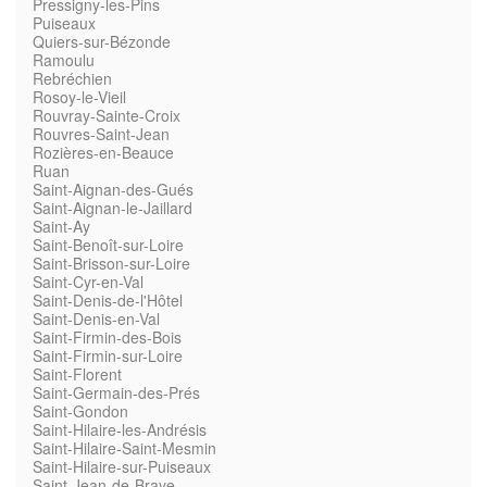
Pressigny-les-Pins
Puiseaux
Quiers-sur-Bézonde
Ramoulu
Rebréchien
Rosoy-le-Vieil
Rouvray-Sainte-Croix
Rouvres-Saint-Jean
Rozières-en-Beauce
Ruan
Saint-Aignan-des-Gués
Saint-Aignan-le-Jaillard
Saint-Ay
Saint-Benoît-sur-Loire
Saint-Brisson-sur-Loire
Saint-Cyr-en-Val
Saint-Denis-de-l'Hôtel
Saint-Denis-en-Val
Saint-Firmin-des-Bois
Saint-Firmin-sur-Loire
Saint-Florent
Saint-Germain-des-Prés
Saint-Gondon
Saint-Hilaire-les-Andrésis
Saint-Hilaire-Saint-Mesmin
Saint-Hilaire-sur-Puiseaux
Saint-Jean-de-Braye