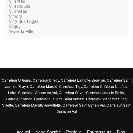
Villereau
Villevoques
Villorceau
Vimory
Vitry-aux-Loges
Vrigny
Yèvre-la-Ville
Carreleur Orléans
,
Carreleur Checy
,
Carreleur Lamotte-Beuvron
,
Carreleur Saint
Jean de Braye
,
Carreleur Mardié
,
Carreleur Tigy
,
Carreleur Château Neuf sur
Loire
,
Carreleur Vienne en Val
,
Carreleur Olivet
,
Carreleur Jouy le Potier
,
Carreleur Ardon
,
Carreleur La ferté Saint Aubain
,
Carreleur Menestreau en
Villette
,
Carreleur Marcilly-en-Villette
,
Carreleur Saint Cyr en Val
,
Carreleur Saint
Denis en Val
Accueil
Notre Société
Portfolio
Fournisseurs
Blog