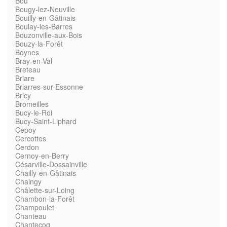
Bou
Bougy-lez-Neuville
Bouilly-en-Gâtinais
Boulay-les-Barres
Bouzonville-aux-Bois
Bouzy-la-Forêt
Boynes
Bray-en-Val
Breteau
Briare
Briarres-sur-Essonne
Bricy
Bromeilles
Bucy-le-Roi
Bucy-Saint-Liphard
Cepoy
Cercottes
Cerdon
Cernoy-en-Berry
Césarville-Dossainville
Chailly-en-Gâtinais
Chaingy
Châlette-sur-Loing
Chambon-la-Forêt
Champoulet
Chanteau
Chantecoq