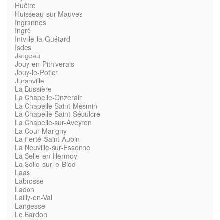
Huêtre
Huisseau-sur-Mauves
Ingrannes
Ingré
Intville-la-Guétard
Isdes
Jargeau
Jouy-en-Pithiverais
Jouy-le-Potier
Juranville
La Bussière
La Chapelle-Onzerain
La Chapelle-Saint-Mesmin
La Chapelle-Saint-Sépulcre
La Chapelle-sur-Aveyron
La Cour-Marigny
La Ferté-Saint-Aubin
La Neuville-sur-Essonne
La Selle-en-Hermoy
La Selle-sur-le-Bied
Laas
Labrosse
Ladon
Lailly-en-Val
Langesse
Le Bardon