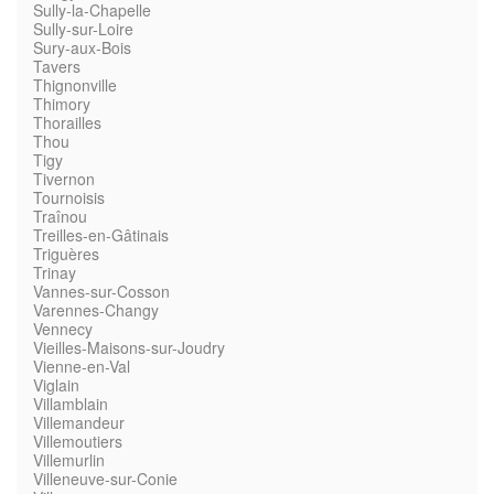
Sully-la-Chapelle
Sully-sur-Loire
Sury-aux-Bois
Tavers
Thignonville
Thimory
Thorailles
Thou
Tigy
Tivernon
Tournoisis
Traînou
Treilles-en-Gâtinais
Triguères
Trinay
Vannes-sur-Cosson
Varennes-Changy
Vennecy
Vieilles-Maisons-sur-Joudry
Vienne-en-Val
Viglain
Villamblain
Villemandeur
Villemoutiers
Villemurlin
Villeneuve-sur-Conie