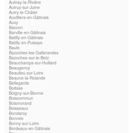
Aulnay-la-Rivière
Autruy-sur-Juine
Autry-le-Châtel
Auvilliers-en-Gâtinais
Auxy
Baccon
Barville-en-Gâtinais
Batilly-en-Gâtinais
Batilly-en-Puisaye
Baule
Bazoches-les-Gallerandes
Bazoches-sur-le-Betz
Beauchamps-sur-Huillard
Beaugency
Beaulieu-sur-Loire
Beaune-la-Rolande
Bellegarde
Boësse
Boigny-sur-Bionne
Boiscommun
Boismorand
Boisseaux
Bondaroy
Bonnée
Bonny-sur-Loire
Bordeaux-en-Gâtinais