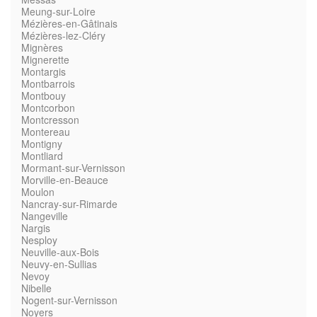
Meung-sur-Loire
Mézières-en-Gâtinais
Mézières-lez-Cléry
Mignères
Mignerette
Montargis
Montbarrois
Montbouy
Montcorbon
Montcresson
Montereau
Montigny
Montliard
Mormant-sur-Vernisson
Morville-en-Beauce
Moulon
Nancray-sur-Rimarde
Nangeville
Nargis
Nesploy
Neuville-aux-Bois
Neuvy-en-Sullias
Nevoy
Nibelle
Nogent-sur-Vernisson
Noyers