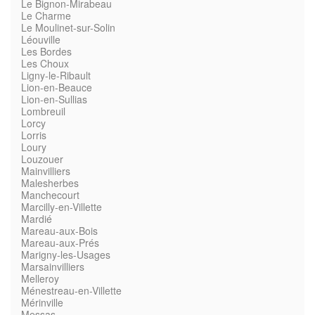
Le Bignon-Mirabeau
Le Charme
Le Moulinet-sur-Solin
Léouville
Les Bordes
Les Choux
Ligny-le-Ribault
Lion-en-Beauce
Lion-en-Sullias
Lombreuil
Lorcy
Lorris
Loury
Louzouer
Mainvilliers
Malesherbes
Manchecourt
Marcilly-en-Villette
Mardié
Mareau-aux-Bois
Mareau-aux-Prés
Marigny-les-Usages
Marsainvilliers
Melleroy
Ménestreau-en-Villette
Mérinville
Messas