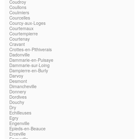
Coudroy
Coullons
Coulmiers
Courcelles
Courcy-aux-Loges
Courtemaux
Courtempierre
Courtenay
Cravant
Crottes-en-Pithiverais
Dadonville
Dammarie-en-Puisaye
Dammarie-sur-Loing
Dampierre-en-Burly
Darvoy
Desmont
Dimancheville
Donnery
Dordives
Douchy
Dry
Echilleuses
Egry
Engenville
Epieds-en-Beauce
Erceville