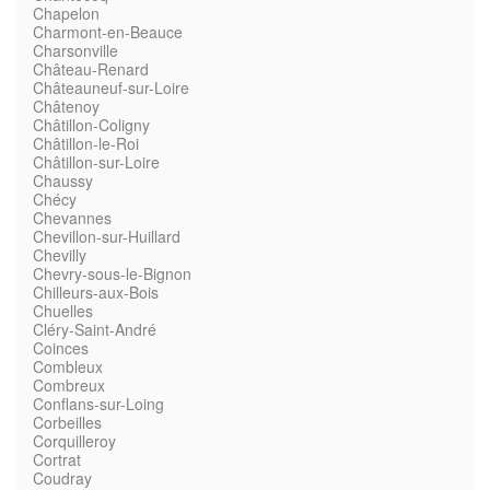
Chapelon
Charmont-en-Beauce
Charsonville
Château-Renard
Châteauneuf-sur-Loire
Châtenoy
Châtillon-Coligny
Châtillon-le-Roi
Châtillon-sur-Loire
Chaussy
Chécy
Chevannes
Chevillon-sur-Huillard
Chevilly
Chevry-sous-le-Bignon
Chilleurs-aux-Bois
Chuelles
Cléry-Saint-André
Coinces
Combleux
Combreux
Conflans-sur-Loing
Corbeilles
Corquilleroy
Cortrat
Coudray