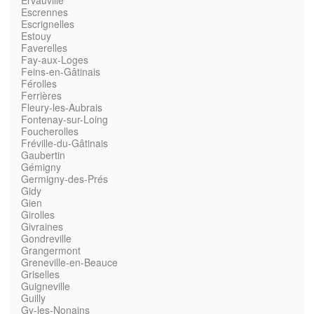
Ervauville
Escrennes
Escrignelles
Estouy
Faverelles
Fay-aux-Loges
Feins-en-Gâtinais
Férolles
Ferrières
Fleury-les-Aubrais
Fontenay-sur-Loing
Foucherolles
Fréville-du-Gâtinais
Gaubertin
Gémigny
Germigny-des-Prés
Gidy
Gien
Girolles
Givraines
Gondreville
Grangermont
Greneville-en-Beauce
Griselles
Guigneville
Guilly
Gy-les-Nonains