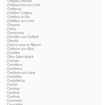
Château-Renard
Châteauneuf-sur-Loire
Châtenoy
Châtillon-Coligny
Châtillon-le-Roi
Châtillon-sur-Loire
Chaussy
Chécy
Chevannes
Chevillon-sur-Huillard
Chevilly
Chevry-sous-le-Bignon
Chilleurs-aux-Bois
Chuelles
Cléry-Saint-André
Coinces
Combleux
Combreux
Conflans-sur-Loing
Corbeilles
Corquilleroy
Cortrat
Coudray
Coudroy
Coullons
Coulmiers
Courcelles