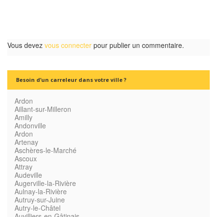
Vous devez
vous connecter
pour publier un commentaire.
Besoin d’un carreleur dans votre ville ?
Ardon
Aillant-sur-Milleron
Amilly
Andonville
Ardon
Artenay
Aschères-le-Marché
Ascoux
Attray
Audeville
Augerville-la-Rivière
Aulnay-la-Rivière
Autruy-sur-Juine
Autry-le-Châtel
Auvilliers-en-Gâtinais