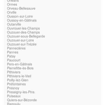
Orléans
Ormes
Orveau-Bellesauve
Orville
Ousson-sur-Loire
Oussoy-en-Gâtinais
Outarville
Ouvrouer-les-Champs
Ouzouer-des-Champs
Ouzouer-sous-Bellegarde
Ouzouer-sur-Loire
Ouzouer-sur-Trézée
Pannecières
Pannes
Patay
Paucourt
Pers-en-Gâtinais
Pierrefitte-ès-Bois
Pithiviers
Pithiviers-le-Vieil
Poilly-lez-Gien
Préfontaines
Presnoy
Pressigny-les-Pins
Puiseaux
Quiers-sur-Bézonde
Ramoulu