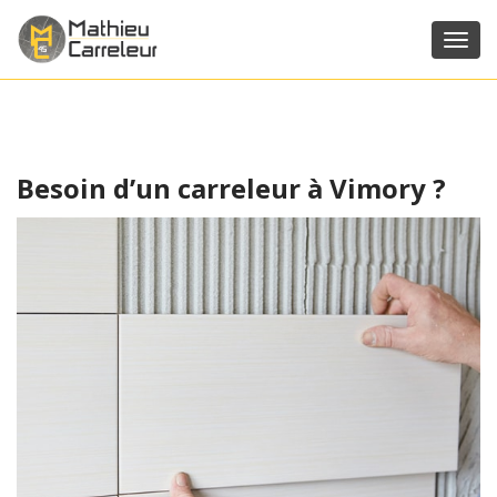
Toggl
navig
Besoin d’un carreleur à Vimory ?