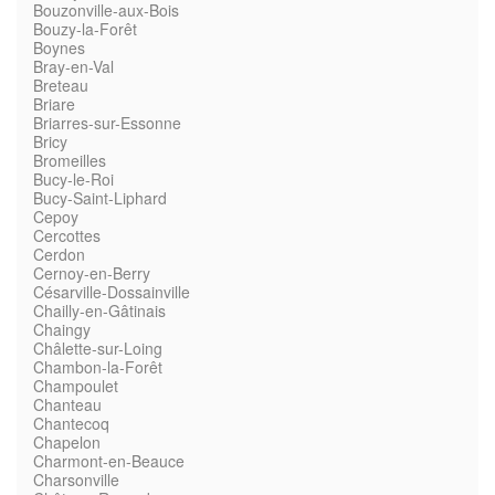
Bouzonville-aux-Bois
Bouzy-la-Forêt
Boynes
Bray-en-Val
Breteau
Briare
Briarres-sur-Essonne
Bricy
Bromeilles
Bucy-le-Roi
Bucy-Saint-Liphard
Cepoy
Cercottes
Cerdon
Cernoy-en-Berry
Césarville-Dossainville
Chailly-en-Gâtinais
Chaingy
Châlette-sur-Loing
Chambon-la-Forêt
Champoulet
Chanteau
Chantecoq
Chapelon
Charmont-en-Beauce
Charsonville