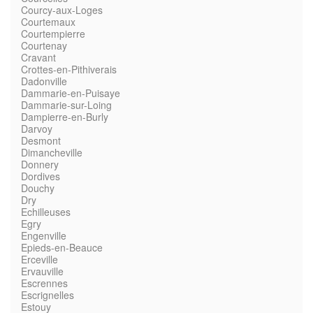
Courcy-aux-Loges
Courtemaux
Courtempierre
Courtenay
Cravant
Crottes-en-Pithiverais
Dadonville
Dammarie-en-Puisaye
Dammarie-sur-Loing
Dampierre-en-Burly
Darvoy
Desmont
Dimancheville
Donnery
Dordives
Douchy
Dry
Echilleuses
Egry
Engenville
Epieds-en-Beauce
Erceville
Ervauville
Escrennes
Escrignelles
Estouy