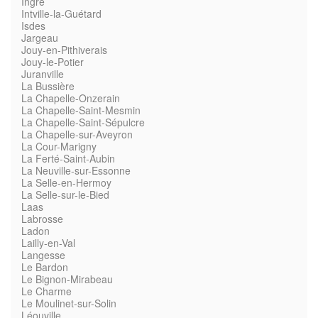
Ingré
Intville-la-Guétard
Isdes
Jargeau
Jouy-en-Pithiverais
Jouy-le-Potier
Juranville
La Bussière
La Chapelle-Onzerain
La Chapelle-Saint-Mesmin
La Chapelle-Saint-Sépulcre
La Chapelle-sur-Aveyron
La Cour-Marigny
La Ferté-Saint-Aubin
La Neuville-sur-Essonne
La Selle-en-Hermoy
La Selle-sur-le-Bied
Laas
Labrosse
Ladon
Lailly-en-Val
Langesse
Le Bardon
Le Bignon-Mirabeau
Le Charme
Le Moulinet-sur-Solin
Léouville