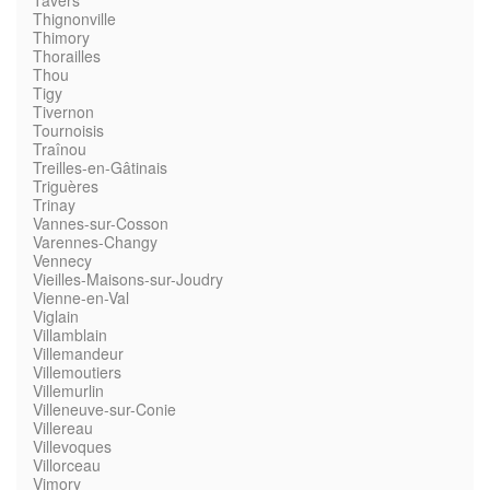
Tavers
Thignonville
Thimory
Thorailles
Thou
Tigy
Tivernon
Tournoisis
Traînou
Treilles-en-Gâtinais
Triguères
Trinay
Vannes-sur-Cosson
Varennes-Changy
Vennecy
Vieilles-Maisons-sur-Joudry
Vienne-en-Val
Viglain
Villamblain
Villemandeur
Villemoutiers
Villemurlin
Villeneuve-sur-Conie
Villereau
Villevoques
Villorceau
Vimory