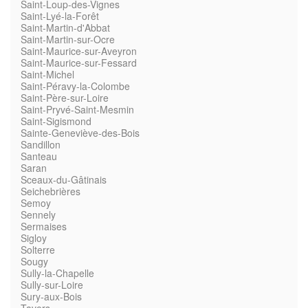
Saint-Loup-des-Vignes
Saint-Lyé-la-Forêt
Saint-Martin-d'Abbat
Saint-Martin-sur-Ocre
Saint-Maurice-sur-Aveyron
Saint-Maurice-sur-Fessard
Saint-Michel
Saint-Péravy-la-Colombe
Saint-Père-sur-Loire
Saint-Pryvé-Saint-Mesmin
Saint-Sigismond
Sainte-Geneviève-des-Bois
Sandillon
Santeau
Saran
Sceaux-du-Gâtinais
Seichebrières
Semoy
Sennely
Sermaises
Sigloy
Solterre
Sougy
Sully-la-Chapelle
Sully-sur-Loire
Sury-aux-Bois