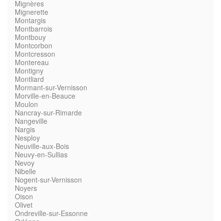
Mignères
Mignerette
Montargis
Montbarrois
Montbouy
Montcorbon
Montcresson
Montereau
Montigny
Montliard
Mormant-sur-Vernisson
Morville-en-Beauce
Moulon
Nancray-sur-Rimarde
Nangeville
Nargis
Nesploy
Neuville-aux-Bois
Neuvy-en-Sullias
Nevoy
Nibelle
Nogent-sur-Vernisson
Noyers
Oison
Olivet
Ondreville-sur-Essonne