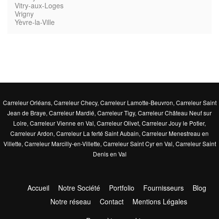
Vitry-aux-Loges
Vrigny
Yèvre-la-Ville
Carreleur Orléans
,
Carreleur Checy
,
Carreleur Lamotte-Beuvron
,
Carreleur Saint
Jean de Braye
,
Carreleur Mardié
,
Carreleur Tigy
,
Carreleur Château Neuf sur
Loire
,
Carreleur Vienne en Val
,
Carreleur Olivet
,
Carreleur Jouy le Potier
,
Carreleur Ardon
,
Carreleur La ferté Saint Aubain
,
Carreleur Menestreau en
Villette
,
Carreleur Marcilly-en-Villette
,
Carreleur Saint Cyr en Val
,
Carreleur Saint
Denis en Val
Accueil
Notre Société
Portfolio
Fournisseurs
Blog
Notre réseau
Contact
Mentions Légales