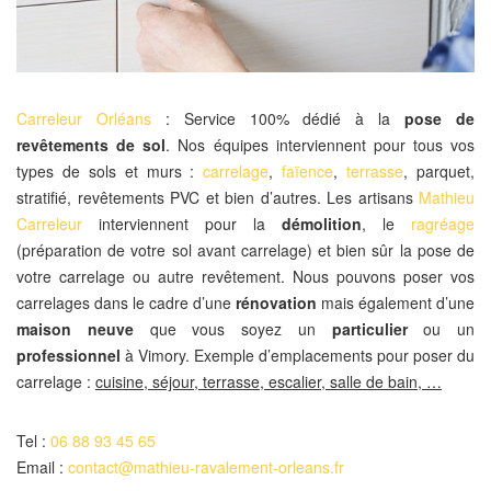
Carreleur Orléans
: Service 100% dédié à la
pose de
revêtements de sol
. Nos équipes interviennent pour tous vos
types de sols et murs :
carrelage
,
faïence
,
terrasse
, parquet,
stratifié, revêtements PVC et bien d’autres. Les artisans
Mathieu
Carreleur
interviennent pour la
démolition
, le
ragréage
(préparation de votre sol avant carrelage) et bien sûr la pose de
votre carrelage ou autre revêtement. Nous pouvons poser vos
carrelages dans le cadre d’une
rénovation
mais également d’une
maison neuve
que vous soyez un
particulier
ou un
professionnel
à Vimory. Exemple d’emplacements pour poser du
carrelage :
cuisine, séjour, terrasse, escalier, salle de bain, …
Tel :
06 88 93 45 65
Email :
contact@mathieu-ravalement-orleans.fr