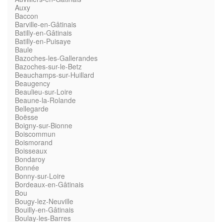
Auxy
Baccon
Barville-en-Gâtinais
Batilly-en-Gâtinais
Batilly-en-Puisaye
Baule
Bazoches-les-Gallerandes
Bazoches-sur-le-Betz
Beauchamps-sur-Huillard
Beaugency
Beaulieu-sur-Loire
Beaune-la-Rolande
Bellegarde
Boësse
Boigny-sur-Bionne
Boiscommun
Boismorand
Boisseaux
Bondaroy
Bonnée
Bonny-sur-Loire
Bordeaux-en-Gâtinais
Bou
Bougy-lez-Neuville
Bouilly-en-Gâtinais
Boulay-les-Barres