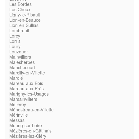
Les Bordes
Les Choux
Ligny-le-Ribault
Lion-en-Beauce
Lion-en-Sullias
Lombreuil
Lorcy
Lorris
Loury
Louzouer
Mainvilliers
Malesherbes
Manchecourt
Marcilly-en-Villette
Mardié
Mareau-aux-Bois
Mareau-aux-Prés
Marigny-les-Usages
Marsainvilliers
Melleroy
Ménestreau-en-Villette
Mérinville
Messas
Meung-sur-Loire
Mézières-en-Gâtinais
Mézières-lez-Cléry