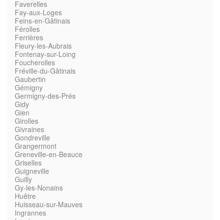
Faverelles
Fay-aux-Loges
Feins-en-Gâtinais
Férolles
Ferrières
Fleury-les-Aubrais
Fontenay-sur-Loing
Foucherolles
Fréville-du-Gâtinais
Gaubertin
Gémigny
Germigny-des-Prés
Gidy
Gien
Girolles
Givraines
Gondreville
Grangermont
Greneville-en-Beauce
Griselles
Guigneville
Guilly
Gy-les-Nonains
Huêtre
Huisseau-sur-Mauves
Ingrannes