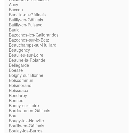
Auxy
Baccon
Barville-en-Gâtinais
Batilly-en-Gâtinais
Batilly-en-Puisaye
Baule
Bazoches-les-Gallerandes
Bazoches-sur-le-Betz
Beauchamps-sur-Huillard
Beaugency
Beaulieu-sur-Loire
Beaune-la-Rolande
Bellegarde
Boësse
Boigny-sur-Bionne
Boiscommun
Boismorand
Boisseaux
Bondaroy
Bonnée
Bonny-sur-Loire
Bordeaux-en-Gâtinais
Bou
Bougy-lez-Neuville
Bouilly-en-Gâtinais
Boulay-les-Barres