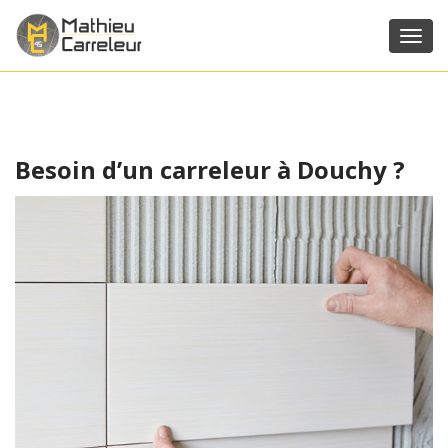
Toggl
navig
Besoin d’un carreleur à Douchy ?