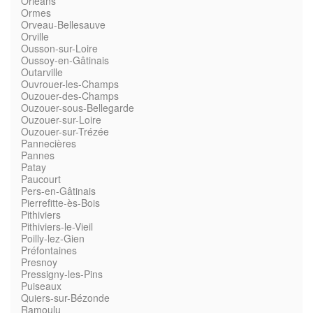
Orléans
Ormes
Orveau-Bellesauve
Orville
Ousson-sur-Loire
Oussoy-en-Gâtinais
Outarville
Ouvrouer-les-Champs
Ouzouer-des-Champs
Ouzouer-sous-Bellegarde
Ouzouer-sur-Loire
Ouzouer-sur-Trézée
Pannecières
Pannes
Patay
Paucourt
Pers-en-Gâtinais
Pierrefitte-ès-Bois
Pithiviers
Pithiviers-le-Vieil
Poilly-lez-Gien
Préfontaines
Presnoy
Pressigny-les-Pins
Puiseaux
Quiers-sur-Bézonde
Ramoulu