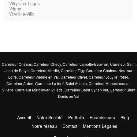
Vitry-aux-Loges
Vrigny
Yèvre-la-Ville
Carreleur Orléans
,
Carreleur Checy
,
Carreleur Lamotte-Beuvron
,
Carreleur Saint
Jean de Braye
,
Carreleur Mardié
,
Carreleur Tigy
,
Carreleur Château Neuf sur
Loire
,
Carreleur Vienne en Val
,
Carreleur Olivet
,
Carreleur Jouy le Potier
,
Carreleur Ardon
,
Carreleur La ferté Saint Aubain
,
Carreleur Menestreau en
Villette
,
Carreleur Marcilly-en-Villette
,
Carreleur Saint Cyr en Val
,
Carreleur Saint
Denis en Val
Accueil
Notre Société
Portfolio
Fournisseurs
Blog
Notre réseau
Contact
Mentions Légales