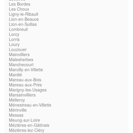
Les Bordes
Les Choux
Ligny-le-Ribault
Lion-en-Beauce
Lion-en-Sullias
Lombreuil
Lorcy
Lorris
Loury
Louzouer
Mainvilliers
Malesherbes
Manchecourt
Marcilly-en-Villette
Mardié
Mareau-aux-Bois
Mareau-aux-Prés
Marigny-les-Usages
Marsainvilliers
Melleroy
Ménestreau-en-Villette
Mérinville
Messas
Meung-sur-Loire
Mézières-en-Gâtinais
Mézières-lez-Cléry