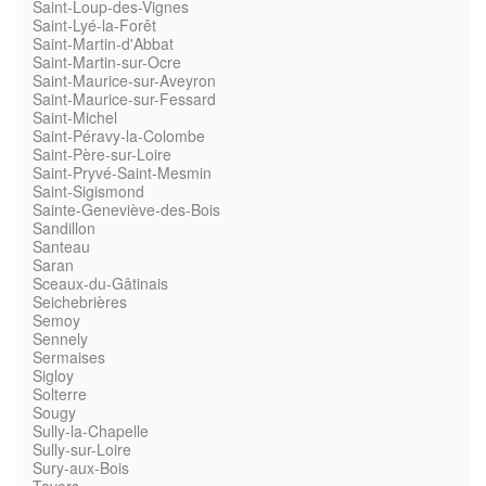
Saint-Loup-des-Vignes
Saint-Lyé-la-Forêt
Saint-Martin-d'Abbat
Saint-Martin-sur-Ocre
Saint-Maurice-sur-Aveyron
Saint-Maurice-sur-Fessard
Saint-Michel
Saint-Péravy-la-Colombe
Saint-Père-sur-Loire
Saint-Pryvé-Saint-Mesmin
Saint-Sigismond
Sainte-Geneviève-des-Bois
Sandillon
Santeau
Saran
Sceaux-du-Gâtinais
Seichebrières
Semoy
Sennely
Sermaises
Sigloy
Solterre
Sougy
Sully-la-Chapelle
Sully-sur-Loire
Sury-aux-Bois