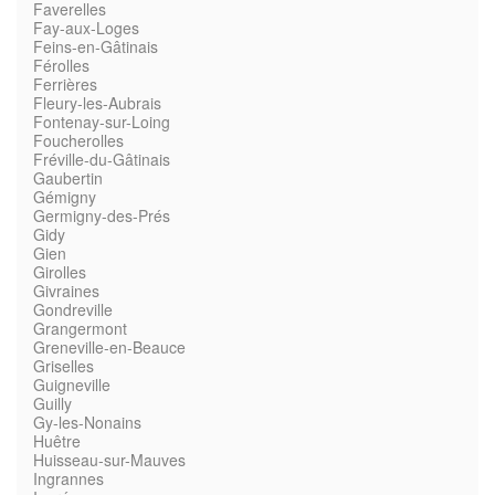
Faverelles
Fay-aux-Loges
Feins-en-Gâtinais
Férolles
Ferrières
Fleury-les-Aubrais
Fontenay-sur-Loing
Foucherolles
Fréville-du-Gâtinais
Gaubertin
Gémigny
Germigny-des-Prés
Gidy
Gien
Girolles
Givraines
Gondreville
Grangermont
Greneville-en-Beauce
Griselles
Guigneville
Guilly
Gy-les-Nonains
Huêtre
Huisseau-sur-Mauves
Ingrannes