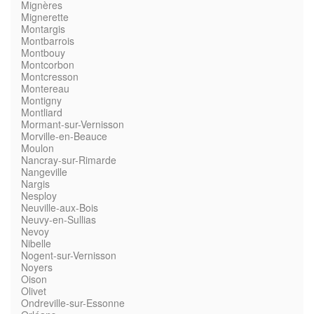
Mignères
Mignerette
Montargis
Montbarrois
Montbouy
Montcorbon
Montcresson
Montereau
Montigny
Montliard
Mormant-sur-Vernisson
Morville-en-Beauce
Moulon
Nancray-sur-Rimarde
Nangeville
Nargis
Nesploy
Neuville-aux-Bois
Neuvy-en-Sullias
Nevoy
Nibelle
Nogent-sur-Vernisson
Noyers
Oison
Olivet
Ondreville-sur-Essonne