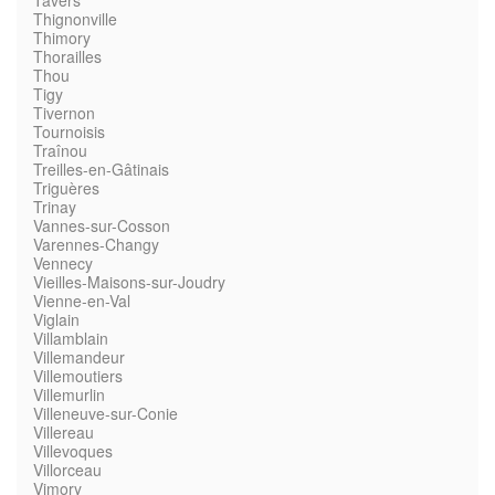
Tavers
Thignonville
Thimory
Thorailles
Thou
Tigy
Tivernon
Tournoisis
Traînou
Treilles-en-Gâtinais
Triguères
Trinay
Vannes-sur-Cosson
Varennes-Changy
Vennecy
Vieilles-Maisons-sur-Joudry
Vienne-en-Val
Viglain
Villamblain
Villemandeur
Villemoutiers
Villemurlin
Villeneuve-sur-Conie
Villereau
Villevoques
Villorceau
Vimory