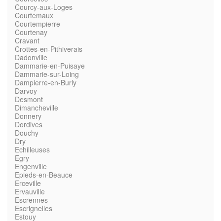
Courcy-aux-Loges
Courtemaux
Courtempierre
Courtenay
Cravant
Crottes-en-Pithiverais
Dadonville
Dammarie-en-Puisaye
Dammarie-sur-Loing
Dampierre-en-Burly
Darvoy
Desmont
Dimancheville
Donnery
Dordives
Douchy
Dry
Echilleuses
Egry
Engenville
Epieds-en-Beauce
Erceville
Ervauville
Escrennes
Escrignelles
Estouy