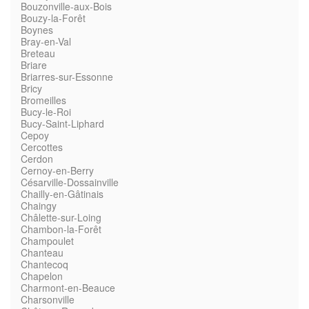
Bouzonville-aux-Bois
Bouzy-la-Forêt
Boynes
Bray-en-Val
Breteau
Briare
Briarres-sur-Essonne
Bricy
Bromeilles
Bucy-le-Roi
Bucy-Saint-Liphard
Cepoy
Cercottes
Cerdon
Cernoy-en-Berry
Césarville-Dossainville
Chailly-en-Gâtinais
Chaingy
Châlette-sur-Loing
Chambon-la-Forêt
Champoulet
Chanteau
Chantecoq
Chapelon
Charmont-en-Beauce
Charsonville