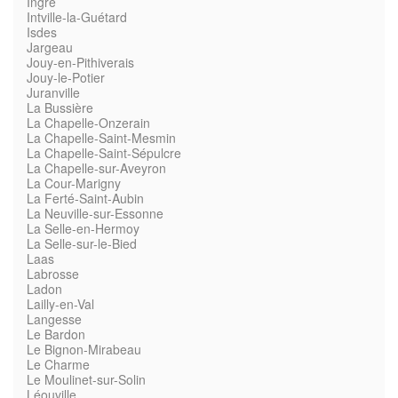
Ingré
Intville-la-Guétard
Isdes
Jargeau
Jouy-en-Pithiverais
Jouy-le-Potier
Juranville
La Bussière
La Chapelle-Onzerain
La Chapelle-Saint-Mesmin
La Chapelle-Saint-Sépulcre
La Chapelle-sur-Aveyron
La Cour-Marigny
La Ferté-Saint-Aubin
La Neuville-sur-Essonne
La Selle-en-Hermoy
La Selle-sur-le-Bied
Laas
Labrosse
Ladon
Lailly-en-Val
Langesse
Le Bardon
Le Bignon-Mirabeau
Le Charme
Le Moulinet-sur-Solin
Léouville