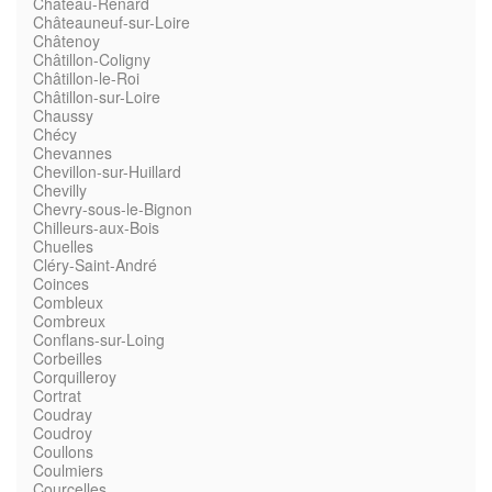
Château-Renard
Châteauneuf-sur-Loire
Châtenoy
Châtillon-Coligny
Châtillon-le-Roi
Châtillon-sur-Loire
Chaussy
Chécy
Chevannes
Chevillon-sur-Huillard
Chevilly
Chevry-sous-le-Bignon
Chilleurs-aux-Bois
Chuelles
Cléry-Saint-André
Coinces
Combleux
Combreux
Conflans-sur-Loing
Corbeilles
Corquilleroy
Cortrat
Coudray
Coudroy
Coullons
Coulmiers
Courcelles