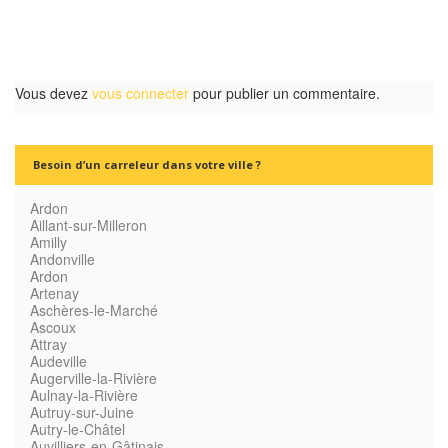
Vous devez
vous connecter
pour publier un commentaire.
Besoin d’un carreleur dans votre ville ?
Ardon
Aillant-sur-Milleron
Amilly
Andonville
Ardon
Artenay
Aschères-le-Marché
Ascoux
Attray
Audeville
Augerville-la-Rivière
Aulnay-la-Rivière
Autruy-sur-Juine
Autry-le-Châtel
Auvilliers-en-Gâtinais