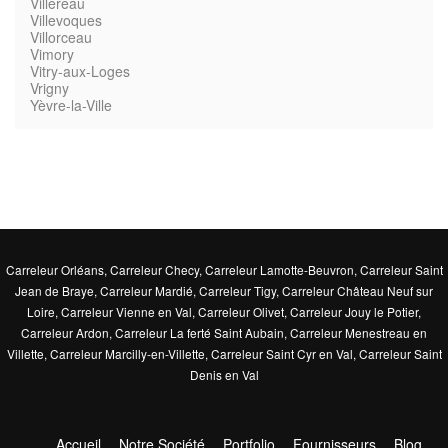
Villereau
Villevoques
Villorceau
Vimory
Vitry-aux-Loges
Vrigny
Yèvre-la-Ville
Carreleur Orléans
,
Carreleur Checy
,
Carreleur Lamotte-Beuvron
,
Carreleur Saint
Jean de Braye
,
Carreleur Mardié
,
Carreleur Tigy
,
Carreleur Château Neuf sur
Loire
,
Carreleur Vienne en Val
,
Carreleur Olivet
,
Carreleur Jouy le Potier
,
Carreleur Ardon
,
Carreleur La ferté Saint Aubain
,
Carreleur Menestreau en
Villette
,
Carreleur Marcilly-en-Villette
,
Carreleur Saint Cyr en Val
,
Carreleur Saint
Denis en Val
Accueil
Notre Société
Portfolio
Fournisseurs
Blog