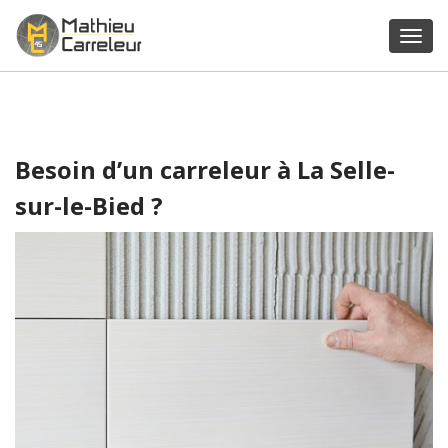
Toggl
navig
Besoin d’un carreleur à La Selle-
sur-le-Bied ?