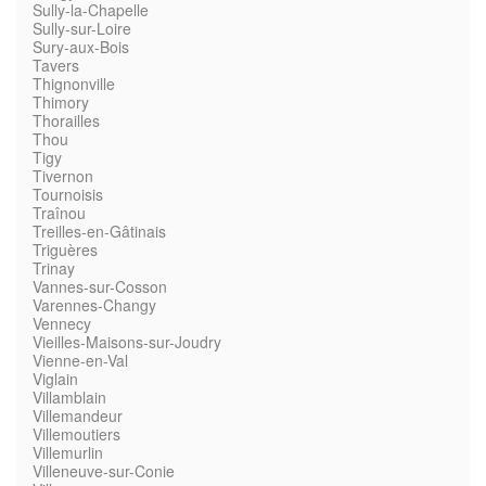
Sully-la-Chapelle
Sully-sur-Loire
Sury-aux-Bois
Tavers
Thignonville
Thimory
Thorailles
Thou
Tigy
Tivernon
Tournoisis
Traînou
Treilles-en-Gâtinais
Triguères
Trinay
Vannes-sur-Cosson
Varennes-Changy
Vennecy
Vieilles-Maisons-sur-Joudry
Vienne-en-Val
Viglain
Villamblain
Villemandeur
Villemoutiers
Villemurlin
Villeneuve-sur-Conie