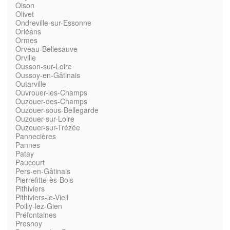
Oison
Olivet
Ondreville-sur-Essonne
Orléans
Ormes
Orveau-Bellesauve
Orville
Ousson-sur-Loire
Oussoy-en-Gâtinais
Outarville
Ouvrouer-les-Champs
Ouzouer-des-Champs
Ouzouer-sous-Bellegarde
Ouzouer-sur-Loire
Ouzouer-sur-Trézée
Pannecières
Pannes
Patay
Paucourt
Pers-en-Gâtinais
Pierrefitte-ès-Bois
Pithiviers
Pithiviers-le-Vieil
Poilly-lez-Gien
Préfontaines
Presnoy