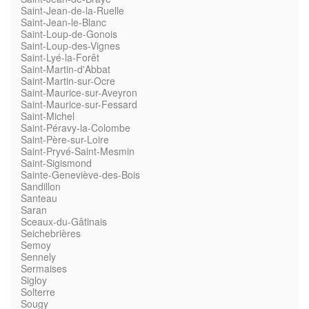
Saint-Jean-de-la-Ruelle
Saint-Jean-le-Blanc
Saint-Loup-de-Gonois
Saint-Loup-des-Vignes
Saint-Lyé-la-Forêt
Saint-Martin-d'Abbat
Saint-Martin-sur-Ocre
Saint-Maurice-sur-Aveyron
Saint-Maurice-sur-Fessard
Saint-Michel
Saint-Péravy-la-Colombe
Saint-Père-sur-Loire
Saint-Pryvé-Saint-Mesmin
Saint-Sigismond
Sainte-Geneviève-des-Bois
Sandillon
Santeau
Saran
Sceaux-du-Gâtinais
Seichebrières
Semoy
Sennely
Sermaises
Sigloy
Solterre
Sougy