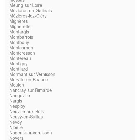
Meung-sur-Loire
Mézières-en-Gâtinais
Mézières-lez-Cléry
Mignères
Mignerette
Montargis
Montbarrois
Montbouy
Montcorbon
Montcresson
Montereau
Montigny
Montliard
Mormant-sur-Vernisson
Morville-en-Beauce
Moulon
Nancray-sur-Rimarde
Nangeville
Nargis
Nesploy
Neuville-aux-Bois
Neuvy-en-Sullias
Nevoy
Nibelle
Nogent-sur-Vernisson
Noyers