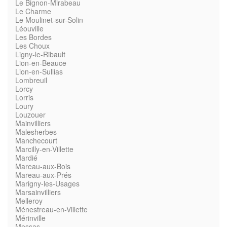
Le Bignon-Mirabeau
Le Charme
Le Moulinet-sur-Solin
Léouville
Les Bordes
Les Choux
Ligny-le-Ribault
Lion-en-Beauce
Lion-en-Sullias
Lombreuil
Lorcy
Lorris
Loury
Louzouer
Mainvilliers
Malesherbes
Manchecourt
Marcilly-en-Villette
Mardié
Mareau-aux-Bois
Mareau-aux-Prés
Marigny-les-Usages
Marsainvilliers
Melleroy
Ménestreau-en-Villette
Mérinville
Messas