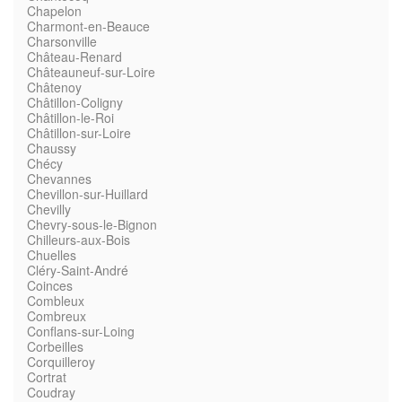
Chapelon
Charmont-en-Beauce
Charsonville
Château-Renard
Châteauneuf-sur-Loire
Châtenoy
Châtillon-Coligny
Châtillon-le-Roi
Châtillon-sur-Loire
Chaussy
Chécy
Chevannes
Chevillon-sur-Huillard
Chevilly
Chevry-sous-le-Bignon
Chilleurs-aux-Bois
Chuelles
Cléry-Saint-André
Coinces
Combleux
Combreux
Conflans-sur-Loing
Corbeilles
Corquilleroy
Cortrat
Coudray