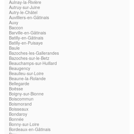
Aulnay-la-Rivière
Autruy-sur-Juine
Autry-le-Châtel
Auvilliers-en-Gâtinais
Auxy
Baccon
Barville-en-Gâtinais
Batilly-en-Gâtinais
Batilly-en-Puisaye
Baule
Bazoches-les-Gallerandes
Bazoches-sur-le-Betz
Beauchamps-sur-Huillard
Beaugency
Beaulieu-sur-Loire
Beaune-la-Rolande
Bellegarde
Boësse
Boigny-sur-Bionne
Boiscommun
Boismorand
Boisseaux
Bondaroy
Bonnée
Bonny-sur-Loire
Bordeaux-en-Gâtinais