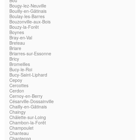
Bou
Bougy-lez-Neuville
Bouilly-en-Gâtinais
Boulay-les-Barres
Bouzonville-aux-Bois
Bouzy-la-Forêt
Boynes
Bray-en-Val
Breteau
Briare
Briarres-sur-Essonne
Bricy
Bromeilles
Bucy-le-Roi
Bucy-Saint-Liphard
Cepoy
Cercottes
Cerdon
Cernoy-en-Berry
Césarville-Dossainville
Chailly-en-Gâtinais
Chaingy
Châlette-sur-Loing
Chambon-la-Forêt
Champoulet
Chanteau
Chantecoq