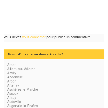
Vous devez
vous connecter
pour publier un commentaire.
Besoin d’un carreleur dans votre ville ?
Ardon
Aillant-sur-Milleron
Amilly
Andonville
Ardon
Artenay
Aschères-le-Marché
Ascoux
Attray
Audeville
Augerville-la-Rivière