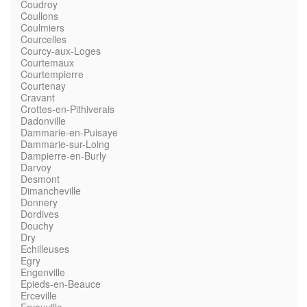
Coudroy
Coullons
Coulmiers
Courcelles
Courcy-aux-Loges
Courtemaux
Courtempierre
Courtenay
Cravant
Crottes-en-Pithiverais
Dadonville
Dammarie-en-Puisaye
Dammarie-sur-Loing
Dampierre-en-Burly
Darvoy
Desmont
Dimancheville
Donnery
Dordives
Douchy
Dry
Echilleuses
Egry
Engenville
Epieds-en-Beauce
Erceville