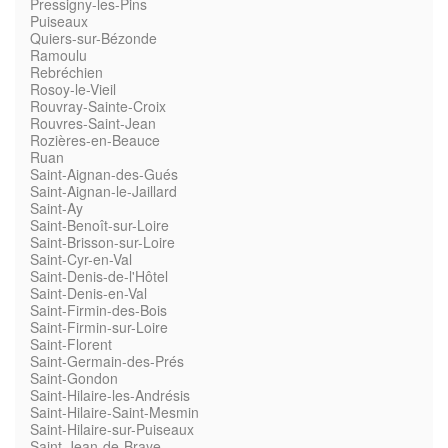
Pressigny-les-Pins
Puiseaux
Quiers-sur-Bézonde
Ramoulu
Rebréchien
Rosoy-le-Vieil
Rouvray-Sainte-Croix
Rouvres-Saint-Jean
Rozières-en-Beauce
Ruan
Saint-Aignan-des-Gués
Saint-Aignan-le-Jaillard
Saint-Ay
Saint-Benoît-sur-Loire
Saint-Brisson-sur-Loire
Saint-Cyr-en-Val
Saint-Denis-de-l'Hôtel
Saint-Denis-en-Val
Saint-Firmin-des-Bois
Saint-Firmin-sur-Loire
Saint-Florent
Saint-Germain-des-Prés
Saint-Gondon
Saint-Hilaire-les-Andrésis
Saint-Hilaire-Saint-Mesmin
Saint-Hilaire-sur-Puiseaux
Saint-Jean-de-Braye