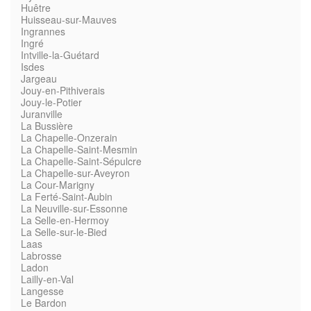
Huêtre
Huisseau-sur-Mauves
Ingrannes
Ingré
Intville-la-Guétard
Isdes
Jargeau
Jouy-en-Pithiverais
Jouy-le-Potier
Juranville
La Bussière
La Chapelle-Onzerain
La Chapelle-Saint-Mesmin
La Chapelle-Saint-Sépulcre
La Chapelle-sur-Aveyron
La Cour-Marigny
La Ferté-Saint-Aubin
La Neuville-sur-Essonne
La Selle-en-Hermoy
La Selle-sur-le-Bied
Laas
Labrosse
Ladon
Lailly-en-Val
Langesse
Le Bardon