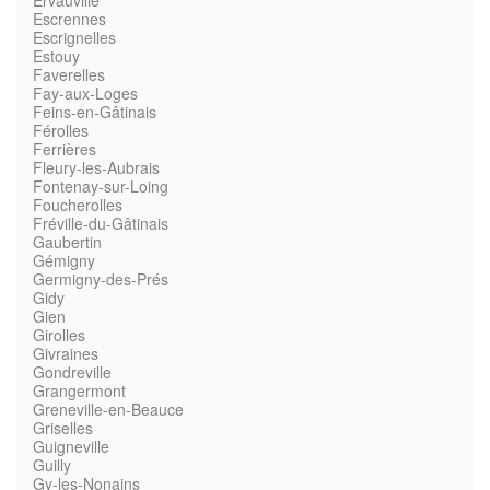
Ervauville
Escrennes
Escrignelles
Estouy
Faverelles
Fay-aux-Loges
Feins-en-Gâtinais
Férolles
Ferrières
Fleury-les-Aubrais
Fontenay-sur-Loing
Foucherolles
Fréville-du-Gâtinais
Gaubertin
Gémigny
Germigny-des-Prés
Gidy
Gien
Girolles
Givraines
Gondreville
Grangermont
Greneville-en-Beauce
Griselles
Guigneville
Guilly
Gy-les-Nonains