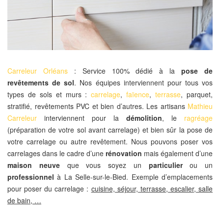
Carreleur Orléans
: Service 100% dédié à la
pose de
revêtements de sol
. Nos équipes interviennent pour tous vos
types de sols et murs :
carrelage
,
faïence
,
terrasse
, parquet,
stratifié, revêtements PVC et bien d’autres. Les artisans
Mathieu
Carreleur
interviennent pour la
démolition
, le
ragréage
(préparation de votre sol avant carrelage) et bien sûr la pose de
votre carrelage ou autre revêtement. Nous pouvons poser vos
carrelages dans le cadre d’une
rénovation
mais également d’une
maison neuve
que vous soyez un
particulier
ou un
professionnel
à La Selle-sur-le-Bied. Exemple d’emplacements
pour poser du carrelage :
cuisine, séjour, terrasse, escalier, salle
de bain, …