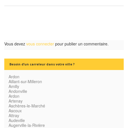
Vous devez
vous connecter
pour publier un commentaire.
Besoin d’un carreleur dans votre ville ?
Ardon
Aillant-sur-Milleron
Amilly
Andonville
Ardon
Artenay
Aschères-le-Marché
Ascoux
Attray
Audeville
Augerville-la-Rivière