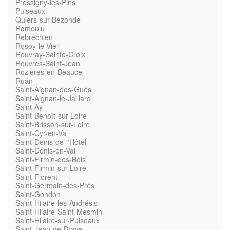
Pressigny-les-Pins
Puiseaux
Quiers-sur-Bézonde
Ramoulu
Rebréchien
Rosoy-le-Vieil
Rouvray-Sainte-Croix
Rouvres-Saint-Jean
Rozières-en-Beauce
Ruan
Saint-Aignan-des-Gués
Saint-Aignan-le-Jaillard
Saint-Ay
Saint-Benoît-sur-Loire
Saint-Brisson-sur-Loire
Saint-Cyr-en-Val
Saint-Denis-de-l'Hôtel
Saint-Denis-en-Val
Saint-Firmin-des-Bois
Saint-Firmin-sur-Loire
Saint-Florent
Saint-Germain-des-Prés
Saint-Gondon
Saint-Hilaire-les-Andrésis
Saint-Hilaire-Saint-Mesmin
Saint-Hilaire-sur-Puiseaux
Saint-Jean-de-Braye