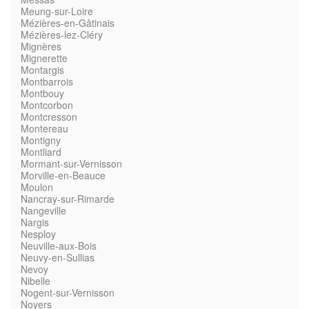
Meung-sur-Loire
Mézières-en-Gâtinais
Mézières-lez-Cléry
Mignères
Mignerette
Montargis
Montbarrois
Montbouy
Montcorbon
Montcresson
Montereau
Montigny
Montliard
Mormant-sur-Vernisson
Morville-en-Beauce
Moulon
Nancray-sur-Rimarde
Nangeville
Nargis
Nesploy
Neuville-aux-Bois
Neuvy-en-Sullias
Nevoy
Nibelle
Nogent-sur-Vernisson
Noyers