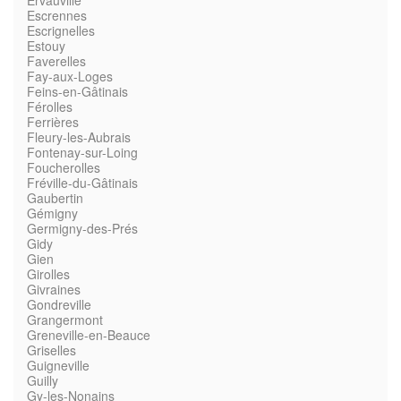
Ervauville
Escrennes
Escrignelles
Estouy
Faverelles
Fay-aux-Loges
Feins-en-Gâtinais
Férolles
Ferrières
Fleury-les-Aubrais
Fontenay-sur-Loing
Foucherolles
Fréville-du-Gâtinais
Gaubertin
Gémigny
Germigny-des-Prés
Gidy
Gien
Girolles
Givraines
Gondreville
Grangermont
Greneville-en-Beauce
Griselles
Guigneville
Guilly
Gy-les-Nonains