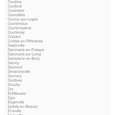
Coudroy
Coullons
Coulmiers
Courcelles
Courcy-aux-Loges
Courtemaux
Courtempierre
Courtenay
Cravant
Crottes-en-Pithiverais
Dadonville
Dammarie-en-Puisaye
Dammarie-sur-Loing
Dampierre-en-Burly
Darvoy
Desmont
Dimancheville
Donnery
Dordives
Douchy
Dry
Echilleuses
Egry
Engenville
Epieds-en-Beauce
Erceville