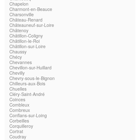
Chapelon
Charmont-en-Beauce
Charsonville
Château-Renard
Châteauneuf-sur-Loire
Châtenoy
Châtillon-Coligny
Châtillon-le-Roi
Châtillon-sur-Loire
Chaussy
Chécy
Chevannes
Chevillon-sur-Huillard
Chevilly
Chevry-sous-le-Bignon
Chilleurs-aux-Bois
Chuelles
Cléry-Saint-André
Coinces
Combleux
Combreux
Conflans-sur-Loing
Corbeilles
Corquilleroy
Cortrat
Coudray