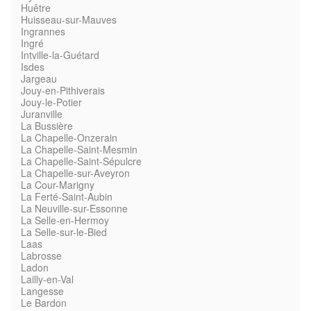
Huêtre
Huisseau-sur-Mauves
Ingrannes
Ingré
Intville-la-Guétard
Isdes
Jargeau
Jouy-en-Pithiverais
Jouy-le-Potier
Juranville
La Bussière
La Chapelle-Onzerain
La Chapelle-Saint-Mesmin
La Chapelle-Saint-Sépulcre
La Chapelle-sur-Aveyron
La Cour-Marigny
La Ferté-Saint-Aubin
La Neuville-sur-Essonne
La Selle-en-Hermoy
La Selle-sur-le-Bied
Laas
Labrosse
Ladon
Lailly-en-Val
Langesse
Le Bardon