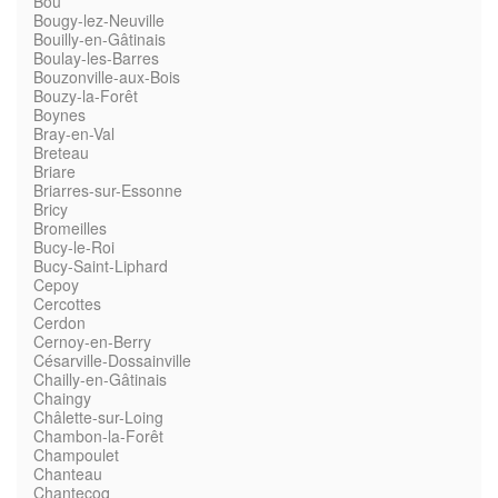
Bou
Bougy-lez-Neuville
Bouilly-en-Gâtinais
Boulay-les-Barres
Bouzonville-aux-Bois
Bouzy-la-Forêt
Boynes
Bray-en-Val
Breteau
Briare
Briarres-sur-Essonne
Bricy
Bromeilles
Bucy-le-Roi
Bucy-Saint-Liphard
Cepoy
Cercottes
Cerdon
Cernoy-en-Berry
Césarville-Dossainville
Chailly-en-Gâtinais
Chaingy
Châlette-sur-Loing
Chambon-la-Forêt
Champoulet
Chanteau
Chantecoq