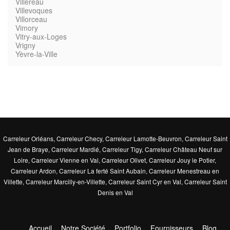
Villereau
Villevoques
Villorceau
Vimory
Vitry-aux-Loges
Vrigny
Yèvre-la-Ville
Carreleur Orléans
,
Carreleur Checy
,
Carreleur Lamotte-Beuvron
,
Carreleur Saint
Jean de Braye
,
Carreleur Mardié
,
Carreleur Tigy
,
Carreleur Château Neuf sur
Loire
,
Carreleur Vienne en Val
,
Carreleur Olivet
,
Carreleur Jouy le Potier
,
Carreleur Ardon
,
Carreleur La ferté Saint Aubain
,
Carreleur Menestreau en
Villette
,
Carreleur Marcilly-en-Villette
,
Carreleur Saint Cyr en Val
,
Carreleur Saint
Denis en Val
Accueil
Notre Société
Portfolio
Fournisseurs
Blog