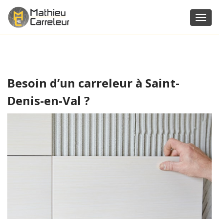
Toggl
navig
Besoin d’un carreleur à Saint-
Denis-en-Val ?