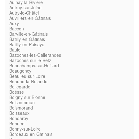
Aulnay-la-Rivière
Autruy-sur-Juine
Autry-le-Châtel
Auvilliers-en-Gâtinais
Auxy
Baccon
Barville-en-Gâtinais
Batilly-en-Gâtinais
Batilly-en-Puisaye
Baule
Bazoches-les-Gallerandes
Bazoches-sur-le-Betz
Beauchamps-sur-Huillard
Beaugency
Beaulieu-sur-Loire
Beaune-la-Rolande
Bellegarde
Boësse
Boigny-sur-Bionne
Boiscommun
Boismorand
Boisseaux
Bondaroy
Bonnée
Bonny-sur-Loire
Bordeaux-en-Gâtinais