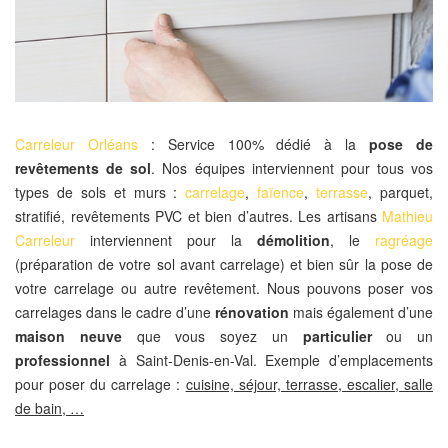
Carreleur Orléans
: Service 100% dédié à la
pose de
revêtements de sol
. Nos équipes interviennent pour tous vos
types de sols et murs :
carrelage
,
faïence
,
terrasse
, parquet,
stratifié, revêtements PVC et bien d’autres. Les artisans
Mathieu
Carreleur
interviennent pour la
démolition
, le
ragréage
(préparation de votre sol avant carrelage) et bien sûr la pose de
votre carrelage ou autre revêtement. Nous pouvons poser vos
carrelages dans le cadre d’une
rénovation
mais également d’une
maison neuve
que vous soyez un
particulier
ou un
professionnel
à Saint-Denis-en-Val. Exemple d’emplacements
pour poser du carrelage :
cuisine, séjour, terrasse, escalier, salle
de bain, …