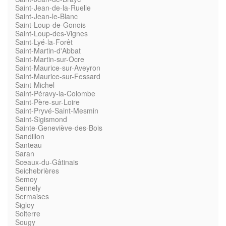
Saint-Jean-de-la-Ruelle
Saint-Jean-le-Blanc
Saint-Loup-de-Gonois
Saint-Loup-des-Vignes
Saint-Lyé-la-Forêt
Saint-Martin-d'Abbat
Saint-Martin-sur-Ocre
Saint-Maurice-sur-Aveyron
Saint-Maurice-sur-Fessard
Saint-Michel
Saint-Péravy-la-Colombe
Saint-Père-sur-Loire
Saint-Pryvé-Saint-Mesmin
Saint-Sigismond
Sainte-Geneviève-des-Bois
Sandillon
Santeau
Saran
Sceaux-du-Gâtinais
Seichebrières
Semoy
Sennely
Sermaises
Sigloy
Solterre
Sougy