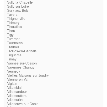
Sully-la-Chapelle
Sully-sur-Loire
Sury-aux-Bois
Tavers
Thignonville
Thimory
Thorailles
Thou
Tigy
Tivernon
Tournoisis
Traînou
Treilles-en-Gâtinais
Triguères
Trinay
Vannes-sur-Cosson
Varennes-Changy
Vennecy
Vieilles-Maisons-sur-Joudry
Vienne-en-Val
Viglain
Villamblain
Villemandeur
Villemoutiers
Villemurlin
Villeneuve-sur-Conie