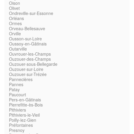
Oison
Olivet
Ondreville-sur-Essonne
Orléans
Ormes
Orveau-Bellesauve
Orville
Ousson-sur-Loire
Oussoy-en-Gâtinais
Outarville
Ouvrouer-les-Champs
Ouzouer-des-Champs
Ouzouer-sous-Bellegarde
Ouzouer-sur-Loire
Ouzouer-sur-Trézée
Pannecières
Pannes
Patay
Paucourt
Pers-en-Gâtinais
Pierrefitte-ès-Bois
Pithiviers
Pithiviers-le-Vieil
Poilly-lez-Gien
Préfontaines
Presnoy