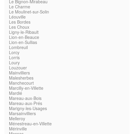
Le Bignon-Mirabeau
Le Charme
Le Moulinet-sur-Solin
Léouville
Les Bordes
Les Choux
Ligny-le-Ribault
Lion-en-Beauce
Lion-en-Sullias
Lombreuil
Lorcy
Lorris
Loury
Louzouer
Mainvilliers
Malesherbes
Manchecourt
Marcilly-en-Villette
Mardié
Mareau-aux-Bois
Mareau-aux-Prés
Marigny-les-Usages
Marsainvilliers
Melleroy
Ménestreau-en-Villette
Mérinville
Messas