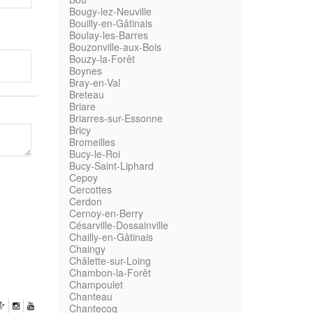
Bougy-lez-Neuville
Bouilly-en-Gâtinais
Boulay-les-Barres
Bouzonville-aux-Bois
Bouzy-la-Forêt
Boynes
Bray-en-Val
Breteau
Briare
Briarres-sur-Essonne
Bricy
Bromeilles
Bucy-le-Roi
Bucy-Saint-Liphard
Cepoy
Cercottes
Cerdon
Cernoy-en-Berry
Césarville-Dossainville
Chailly-en-Gâtinais
Chaingy
Châlette-sur-Loing
Chambon-la-Forêt
Champoulet
Chanteau
Chantecoq