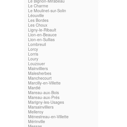
Le Bignon-Mirabeau
Le Charme
Le Moulinet-sur-Solin
Léouville
Les Bordes
Les Choux
Ligny-le-Ribault
Lion-en-Beauce
Lion-en-Sullias
Lombreuil
Lorcy
Lorris
Loury
Louzouer
Mainvilliers
Malesherbes
Manchecourt
Marcilly-en-Villette
Mardié
Mareau-aux-Bois
Mareau-aux-Prés
Marigny-les-Usages
Marsainvilliers
Melleroy
Ménestreau-en-Villette
Mérinville
Messas