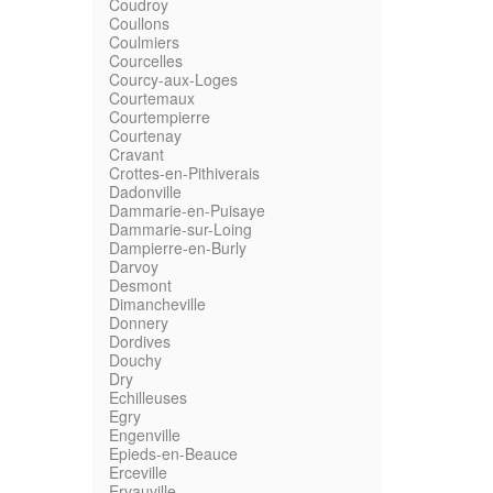
Coudroy
Coullons
Coulmiers
Courcelles
Courcy-aux-Loges
Courtemaux
Courtempierre
Courtenay
Cravant
Crottes-en-Pithiverais
Dadonville
Dammarie-en-Puisaye
Dammarie-sur-Loing
Dampierre-en-Burly
Darvoy
Desmont
Dimancheville
Donnery
Dordives
Douchy
Dry
Echilleuses
Egry
Engenville
Epieds-en-Beauce
Erceville
Ervauville