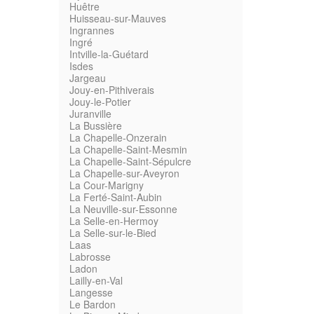
Huêtre
Huisseau-sur-Mauves
Ingrannes
Ingré
Intville-la-Guétard
Isdes
Jargeau
Jouy-en-Pithiverais
Jouy-le-Potier
Juranville
La Bussière
La Chapelle-Onzerain
La Chapelle-Saint-Mesmin
La Chapelle-Saint-Sépulcre
La Chapelle-sur-Aveyron
La Cour-Marigny
La Ferté-Saint-Aubin
La Neuville-sur-Essonne
La Selle-en-Hermoy
La Selle-sur-le-Bied
Laas
Labrosse
Ladon
Lailly-en-Val
Langesse
Le Bardon