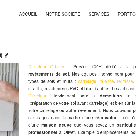
ACCUEIL
NOTRE SOCIÉTÉ
SERVICES
PORTFO
t ?
Carreleur Orléans
: Service 100% dédié à la
p
revêtements de sol
. Nos équipes interviennent pour 
types de sols et murs :
carrelage
,
faïence
,
terrasse
,
stratifié, revêtements PVC et bien d’autres. Les artisan
Carreleur
interviennent pour la
démolition
, le
(préparation de votre sol avant carrelage) et bien sûr l
votre carrelage ou autre revêtement. Nous pouvons p
carrelages dans le cadre d’une
rénovation
mais ég
d’une
maison neuve
que vous soyez un
particulie
professionnel
à Olivet. Exemple d’emplacements po