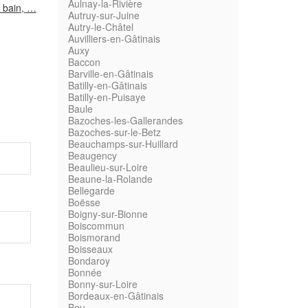
Aulnay-la-Rivière
e bain, …
Autruy-sur-Juine
Autry-le-Châtel
Auvilliers-en-Gâtinais
Auxy
Baccon
Barville-en-Gâtinais
Batilly-en-Gâtinais
Batilly-en-Puisaye
Baule
Bazoches-les-Gallerandes
Bazoches-sur-le-Betz
Beauchamps-sur-Huillard
Beaugency
Beaulieu-sur-Loire
Beaune-la-Rolande
Bellegarde
Boësse
Boigny-sur-Bionne
Boiscommun
Boismorand
Boisseaux
Bondaroy
Bonnée
Bonny-sur-Loire
Bordeaux-en-Gâtinais
Bou