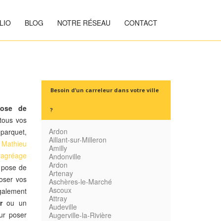
LIO
BLOG
NOTRE RÉSEAU
CONTACT
Besoin d’un carreleur dans votre ville
ose de
?
tous vos
Ardon
 parquet,
Aillant-sur-Milleron
s
Mathieu
Amilly
ragréage
Andonville
Ardon
a pose de
Artenay
oser vos
Aschères-le-Marché
Ascoux
alement
Attray
r
ou un
Audeville
ur poser
Augerville-la-Rivière