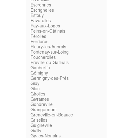
Escrennes
Escrignelles
Estouy
Faverelles
Fay-aux-Loges
Feins-en-Gâtinais
Férolles
Ferrières
Fleury-les-Aubrais
Fontenay-sur-Loing
Foucherolles
Fréville-du-Gâtinais
Gaubertin
Gémigny
Germigny-des-Prés
Gidy
Gien
Girolles
Givraines
Gondreville
Grangermont
Greneville-en-Beauce
Griselles
Guigneville
Guilly
Gy-les-Nonains