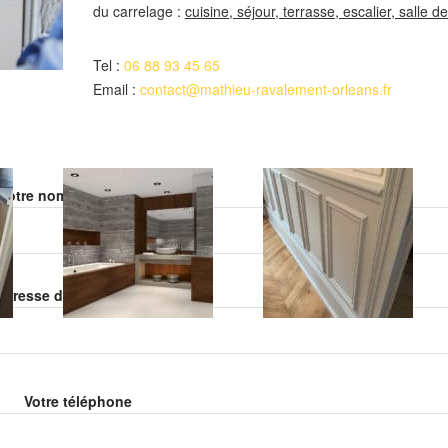
du carrelage :
cuisine, séjour, terrasse, escalier, salle d
Tel :
06 88 93 45 65
Email :
contact@mathieu-ravalement-orleans.fr
Veuillez laisser ce champ vide.
Votre nom (obligatoire)
Veuillez laisser ce champ vide.
adresse de email (obligatoire)
Votre téléphone