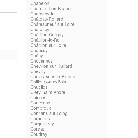
Chapelon
Charmont-en-Beauce
Charsonville
Château-Renard
Châteauneuf-sur-Loire
Châtenoy
Châtillon-Coligny
Châtillon-le-Roi
Châtillon-sur-Loire
Chaussy
Chécy
Chevannes
Chevillon-sur-Huillard
Chevilly
Chevry-sous-le-Bignon
Chilleurs-aux-Bois
Chuelles
Cléry-Saint-André
Coinces
Combleux
Combreux
Conflans-sur-Loing
Corbeilles
Corquilleroy
Cortrat
Coudray